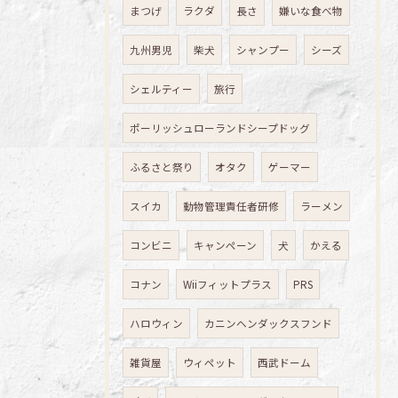
まつげ
ラクダ
長さ
嫌いな食べ物
九州男児
柴犬
シャンプー
シーズ
シェルティー
旅行
ポーリッシュローランドシープドッグ
ふるさと祭り
オタク
ゲーマー
スイカ
動物管理責任者研修
ラーメン
コンビニ
キャンペーン
犬
かえる
コナン
Wiiフィットプラス
PRS
ハロウィン
カニンヘンダックスフンド
雑貨屋
ウィペット
西武ドーム