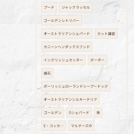
プード
ジャックラッセル
ゴールデンレトリバー
オーストラリアンシェパード
カット講習
カニーンヘンダックスフンド
イングリッシュセッター
ボーダー
歯石
ポーリッシュローランドシープードッグ
オーストラリアンシルキーテリア
ゴールデン
Oシェパード
柴
E・コッカ―
マルチーズの