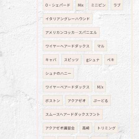
O・シェパード
Mix
ミニピン
ラブ
イタリアングレーハウンド
アメリカンコッカ―スパニエル
ワイヤーへアードダックス
マル
キャバ
スピッツ
gシュナ
ペキ
シュナのハニー
ワイヤーベアードダックス
M/x
ボストン
アクアゼオ
ぷーどる
スムースヘアードダックスフント
アクアゼオ講習会
高崎
トリミング