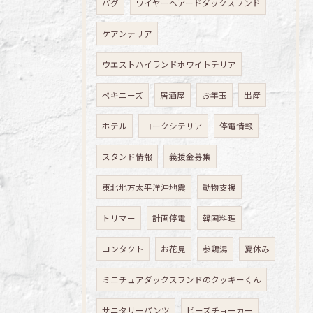
パグ
ワイヤーヘアードダックスフンド
ケアンテリア
ウエストハイランドホワイトテリア
ペキニーズ
居酒屋
お年玉
出産
ホテル
ヨークシテリア
停電情報
スタンド情報
義援金募集
東北地方太平洋沖地震
動物支援
トリマー
計画停電
韓国料理
コンタクト
お花見
参鶏湯
夏休み
ミニチュアダックスフンドのクッキーくん
サニタリーパンツ
ビーズチョーカー