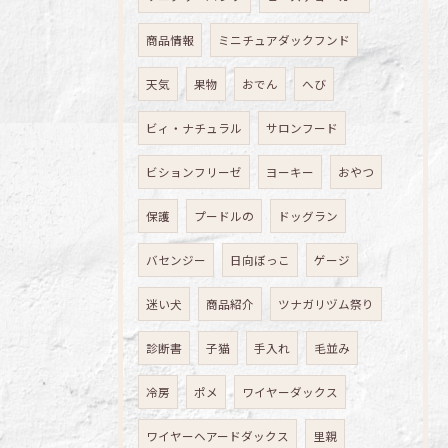
商品情報
ミニチュアダックフンド
天気
果物
おでん
へび
ビィ・ナチュラル
サロンフード
ビションフリーゼ
ヨーキー
おやつ
保護
プードルの
ドッグラン
バセンジー
日向ぼっこ
ゲージ
迷い犬
商品紹介
ツナガリヅム祭り
診断書
子猫
手入れ
毛並み
冷房
ポメ
ワイヤーダックス
ワイヤーヘアードダックス
里親