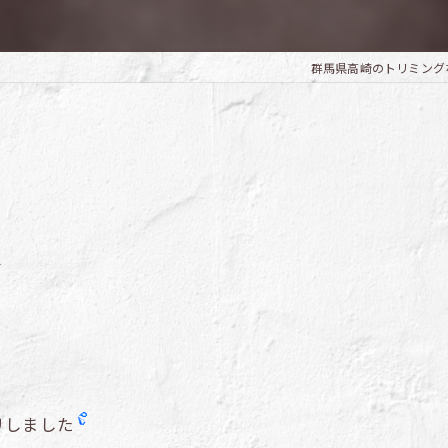
群馬県高崎のトリミングならTri
～
リしました