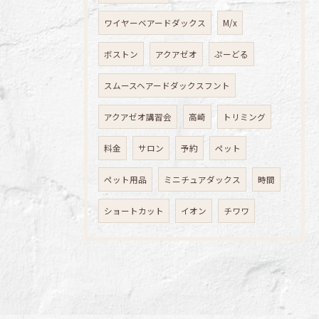
ワイヤーベアードダックス
M/x
ボストン
アクアゼオ
ぷーどる
スムースヘアードダックスフント
アクアゼオ講習会
高崎
トリミング
料金
サロン
予約
ペット
ペット用品
ミニチュアダックス
時間
ショートカット
イオン
チワワ