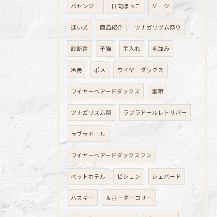
バセンジー
日向ぼっこ
ゲージ
迷い犬
商品紹介
ツナガリヅム祭り
診断書
子猫
手入れ
毛並み
冷房
ポメ
ワイヤーダックス
ワイヤーヘアードダックス
里親
ツナガリズム祭
ラブラドールレトリバー
ラブラドール
ワイヤーヘアードダックスフン
ペットホテル
ビション
シェパード
ハスキー
＆ボーダーコリー