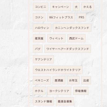
コンビニ
キャンペーン
犬
かえる
コナン
Wiiフィットプラス
PRS
ハロウィン
カニンヘンダックスフンド
雑貨屋
ウィペット
西武ドーム
パグ
ワイヤーヘアードダックスフンド
ケアンテリア
ウエストハイランドホワイトテリア
ペキニーズ
居酒屋
お年玉
出産
ホテル
ヨークシテリア
停電情報
スタンド情報
義援金募集