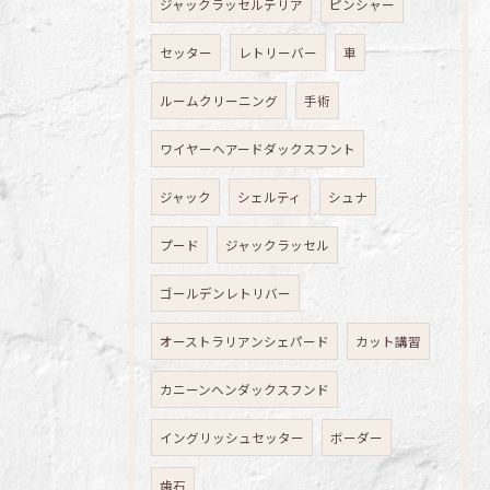
ジャックラッセルテリア
ピンシャー
セッター
レトリーバー
車
ルームクリーニング
手術
ワイヤーヘアードダックスフント
ジャック
シェルティ
シュナ
プード
ジャックラッセル
ゴールデンレトリバー
オーストラリアンシェパード
カット講習
カニーンヘンダックスフンド
イングリッシュセッター
ボーダー
歯石