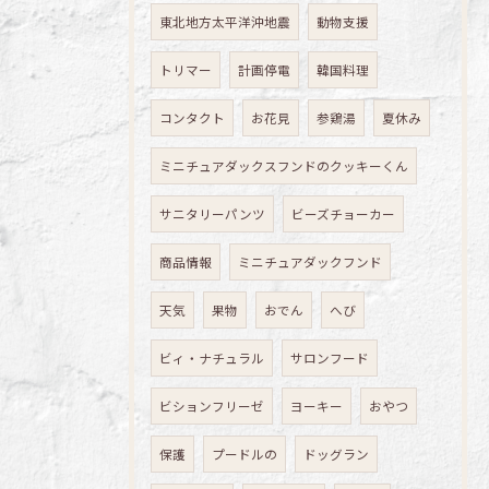
東北地方太平洋沖地震
動物支援
トリマー
計画停電
韓国料理
コンタクト
お花見
参鶏湯
夏休み
ミニチュアダックスフンドのクッキーくん
サニタリーパンツ
ビーズチョーカー
商品情報
ミニチュアダックフンド
天気
果物
おでん
へび
ビィ・ナチュラル
サロンフード
ビションフリーゼ
ヨーキー
おやつ
保護
プードルの
ドッグラン