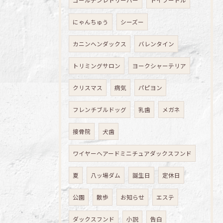
ゴールデンレトリーバー
トイプードル
にゃんちゅう
シーズー
カニンヘンダックス
バレンタイン
トリミングサロン
ヨークシャーテリア
クリスマス
病気
パピヨン
フレンチブルドッグ
乳歯
メガネ
接骨院
犬歯
ワイヤーヘアードミニチュアダックスフンド
夏
八ッ場ダム
誕生日
定休日
公園
散歩
お知らせ
エステ
ダックスフンド
小説
告白