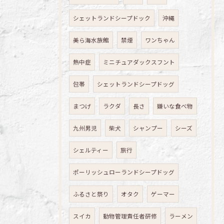
シェットランドシープドック
沖縄
美ら海水族館
禁煙
ワンちゃん
熱中症
ミニチュアダックスフント
包帯
シェットランドシープドッグ
まつげ
ラクダ
長さ
嫌いな食べ物
九州男児
柴犬
シャンプー
シーズ
シェルティー
旅行
ポーリッシュローランドシープドッグ
ふるさと祭り
オタク
ゲーマー
スイカ
動物管理責任者研修
ラーメン