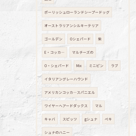
ポーリッシュローランドシープードッグ
オーストラリアンシルキーテリア
ゴールデン
Oシェパード
柴
E・コッカ―
マルチーズの
O・シェパード
Mix
ミニピン
ラブ
イタリアングレーハウンド
アメリカンコッカ―スパニエル
ワイヤーへアードダックス
マル
キャバ
スピッツ
gシュナ
ペキ
シュナのハニー