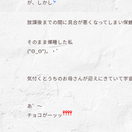
が、しかし
放課後までの間に具合が悪くなってしまい保
そのまま爆睡した私
(*Θ_Θ*)。・゜
気付くとうちのお母さんが迎えにきていて宇
あ゛～
チョコがーッッ