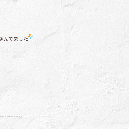
遊んでました
-------------