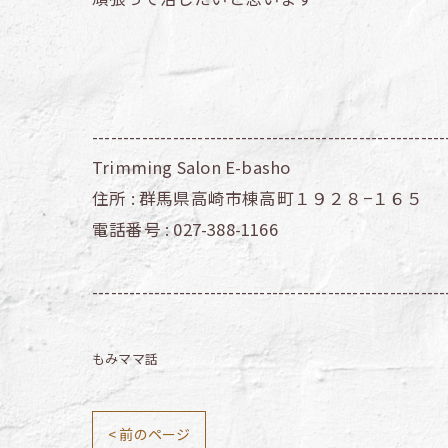
---------------------------------------------------------
Trimming Salon E-basho
住所 :
群馬県高崎市棟高町１９２８−１６５
電話番号 :
027-388-1166
---------------------------------------------------------
もみママ話
< 前のページ