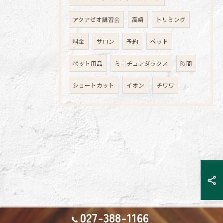
アクアゼオ講習会
高崎
トリミング
料金
サロン
予約
ペット
ペット用品
ミニチュアダックス
時間
ショートカット
イオン
チワワ
027-388-1166