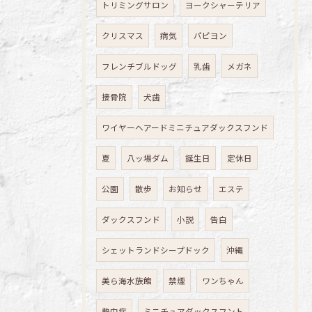
トリミングサロン
ヨークシャーテリア
クリスマス
病気
パピヨン
フレンチブルドッグ
乳歯
メガネ
接骨院
犬歯
ワイヤーヘアードミニチュアダックスフンド
夏
八ッ場ダム
誕生日
定休日
公園
散歩
お知らせ
エステ
ダックスフンド
小説
告白
シェットランドシープドック
沖縄
美ら海水族館
禁煙
ワンちゃん
熱中症
ミニチュアダックスフント