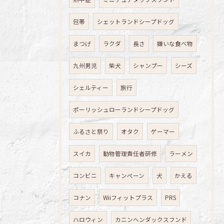
包帯
シェットランドシープドッグ
まつげ
ラクダ
長さ
嫌いな食べ物
九州男児
柴犬
シャンプー
シーズ
シェルティー
旅行
ポーリッシュローランドシープドッグ
ふるさと祭り
オタク
ゲーマー
スイカ
動物管理責任者研修
ラーメン
コンビニ
キャンペーン
犬
かえる
コナン
Wiiフィットプラス
PRS
ハロウィン
カニンヘンダックスフンド