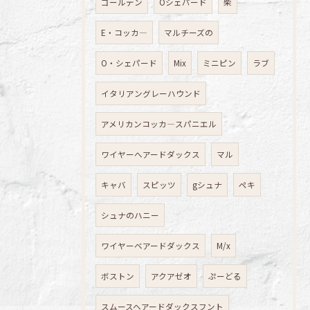
ゴールデン
Oシェパード
柴
E・コッカ―
マルチーズの
O・シェパード
Mix
ミニピン
ラブ
イタリアングレーハウンド
アメリカンコッカ―スパニエル
ワイヤーへアードダックス
マル
キャバ
スピッツ
gシュナ
ペキ
シュナのハニー
ワイヤーベアードダックス
M/x
ボストン
アクアゼオ
ぷーどる
スムースヘアードダックスフント