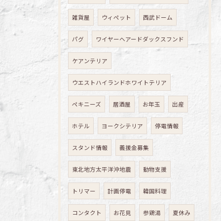
雑貨屋
ウィペット
西武ドーム
パグ
ワイヤーヘアードダックスフンド
ケアンテリア
ウエストハイランドホワイトテリア
ペキニーズ
居酒屋
お年玉
出産
ホテル
ヨークシテリア
停電情報
スタンド情報
義援金募集
東北地方太平洋沖地震
動物支援
トリマー
計画停電
韓国料理
コンタクト
お花見
参鶏湯
夏休み