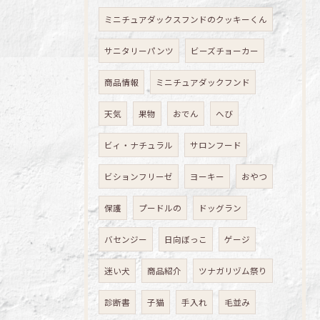
ミニチュアダックスフンドのクッキーくん
サニタリーパンツ
ビーズチョーカー
商品情報
ミニチュアダックフンド
天気
果物
おでん
へび
ビィ・ナチュラル
サロンフード
ビションフリーゼ
ヨーキー
おやつ
保護
プードルの
ドッグラン
バセンジー
日向ぼっこ
ゲージ
迷い犬
商品紹介
ツナガリヅム祭り
診断書
子猫
手入れ
毛並み