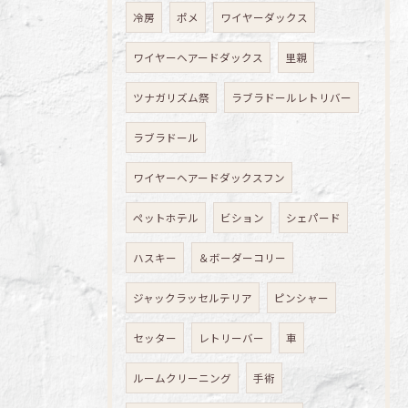
冷房
ポメ
ワイヤーダックス
ワイヤーヘアードダックス
里親
ツナガリズム祭
ラブラドールレトリバー
ラブラドール
ワイヤーヘアードダックスフン
ペットホテル
ビション
シェパード
ハスキー
＆ボーダーコリー
ジャックラッセルテリア
ピンシャー
セッター
レトリーバー
車
ルームクリーニング
手術