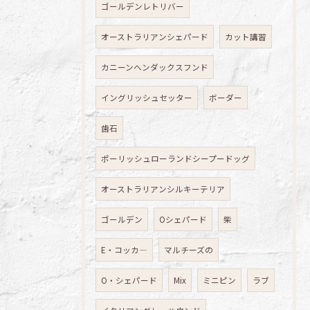
ゴールデンレトリバー
オーストラリアンシェパード
カット講習
カニーンヘンダックスフンド
イングリッシュセッター
ボーダー
歯石
ポーリッシュローランドシープードッグ
オーストラリアンシルキーテリア
ゴールデン
Oシェパード
柴
E・コッカ―
マルチーズの
O・シェパード
Mix
ミニピン
ラブ