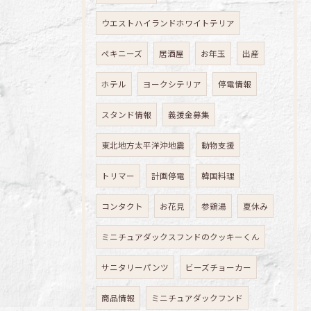
ウエストハイランドホワイトテリア
ペキニーズ
居酒屋
お年玉
出産
ホテル
ヨークシテリア
停電情報
スタンド情報
義援金募集
東北地方太平洋沖地震
動物支援
トリマー
計画停電
韓国料理
コンタクト
お花見
参鶏湯
夏休み
ミニチュアダックスフンドのクッキーくん
サニタリーパンツ
ビーズチョーカー
商品情報
ミニチュアダックフンド