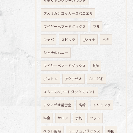
イタリアングレーハウンド
アメリカンコッカ―スパニエル
ワイヤーへアードダックス
マル
キャバ
スピッツ
gシュナ
ペキ
シュナのハニー
ワイヤーベアードダックス
M/x
ボストン
アクアゼオ
ぷーどる
スムースヘアードダックスフント
アクアゼオ講習会
高崎
トリミング
料金
サロン
予約
ペット
ペット用品
ミニチュアダックス
時間