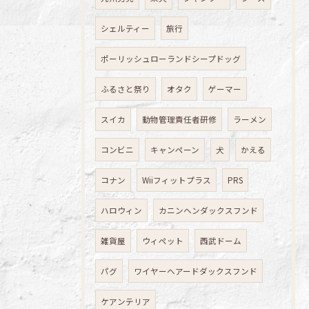
シェルティー
旅行
ポーリッシュローランドシープドッグ
ふるさと祭り
オタク
ゲーマー
スイカ
動物管理責任者研修
ラーメン
コンビニ
キャンペーン
犬
かえる
コナン
Wiiフィットプラス
PRS
ハロウィン
カニンヘンダックスフンド
雑貨屋
ウィペット
西武ドーム
パグ
ワイヤーヘアードダックスフンド
ケアンテリア