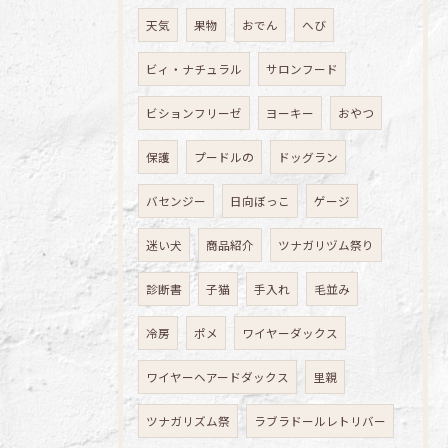
天気
果物
おでん
へび
ビィ・ナチュラル
サロンフード
ビションフリーゼ
ヨーキー
おやつ
保護
プードルの
ドッグラン
バセンジー
日向ぼっこ
ゲージ
迷い犬
商品紹介
ツナガリヅム祭り
診断書
子猫
手入れ
毛並み
冷房
ポメ
ワイヤーダックス
ワイヤーヘアードダックス
里親
ツナガリズム祭
ラブラドールレトリバー