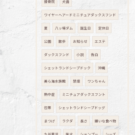
接骨院
犬歯
ワイヤーヘアードミニチュアダックスフンド
夏
八ッ場ダム
誕生日
定休日
公園
散歩
お知らせ
エステ
ダックスフンド
小説
告白
シェットランドシープドック
沖縄
美ら海水族館
禁煙
ワンちゃん
熱中症
ミニチュアダックスフント
包帯
シェットランドシープドッグ
まつげ
ラクダ
長さ
嫌いな食べ物
九州男児
柴犬
シャンプー
シーズ