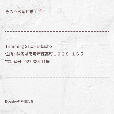
そのうち載せます
--------------------------------------------------------------------
--
Trimming Salon E-basho
住所 :
群馬県高崎市棟高町１９２８−１６５
電話番号 :
027-388-1166
--------------------------------------------------------------------
--
E-bashoの仲間たち