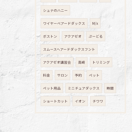
シュナのハニー
ワイヤーベアードダックス
M/x
ボストン
アクアゼオ
ぷーどる
スムースヘアードダックスフント
アクアゼオ講習会
高崎
トリミング
料金
サロン
予約
ペット
ペット用品
ミニチュアダックス
時間
ショートカット
イオン
チワワ