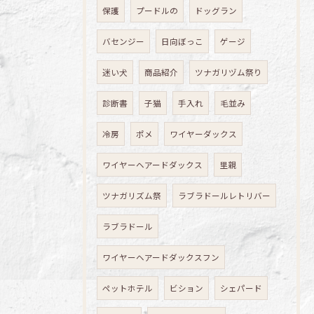
保護
プードルの
ドッグラン
バセンジー
日向ぼっこ
ゲージ
迷い犬
商品紹介
ツナガリヅム祭り
診断書
子猫
手入れ
毛並み
冷房
ポメ
ワイヤーダックス
ワイヤーヘアードダックス
里親
ツナガリズム祭
ラブラドールレトリバー
ラブラドール
ワイヤーヘアードダックスフン
ペットホテル
ビション
シェパード