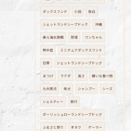
ダックスフンド
小説
告白
シェットランドシープドック
沖縄
美ら海水族館
禁煙
ワンちゃん
熱中症
ミニチュアダックスフント
包帯
シェットランドシープドッグ
まつげ
ラクダ
長さ
嫌いな食べ物
九州男児
柴犬
シャンプー
シーズ
シェルティー
旅行
ポーリッシュローランドシープドッグ
ふるさと祭り
オタク
ゲーマー