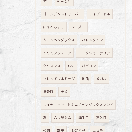
休日
のんびり
ゴールデンレトリーバー
トイプードル
にゃんちゅう
シーズー
カニンヘンダックス
バレンタイン
トリミングサロン
ヨークシャーテリア
クリスマス
病気
パピヨン
フレンチブルドッグ
乳歯
メガネ
接骨院
犬歯
ワイヤーヘアードミニチュアダックスフンド
夏
八ッ場ダム
誕生日
定休日
公園
散歩
お知らせ
エステ