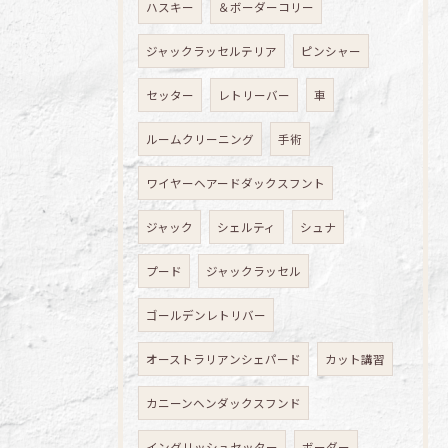
ハスキー
＆ボーダーコリー
ジャックラッセルテリア
ピンシャー
セッター
レトリーバー
車
ルームクリーニング
手術
ワイヤーヘアードダックスフント
ジャック
シェルティ
シュナ
プード
ジャックラッセル
ゴールデンレトリバー
オーストラリアンシェパード
カット講習
カニーンヘンダックスフンド
イングリッシュセッター
ボーダー