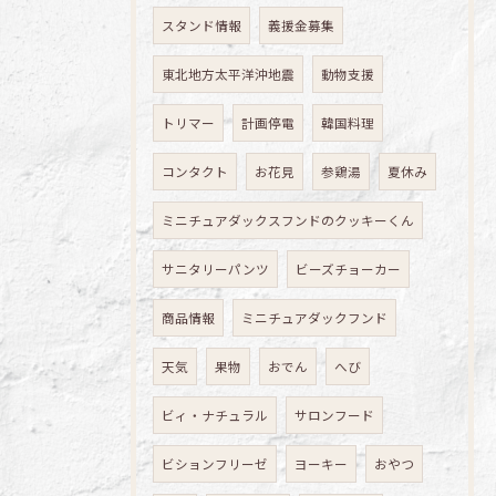
スタンド情報
義援金募集
東北地方太平洋沖地震
動物支援
トリマー
計画停電
韓国料理
コンタクト
お花見
参鶏湯
夏休み
ミニチュアダックスフンドのクッキーくん
サニタリーパンツ
ビーズチョーカー
商品情報
ミニチュアダックフンド
天気
果物
おでん
へび
ビィ・ナチュラル
サロンフード
ビションフリーゼ
ヨーキー
おやつ