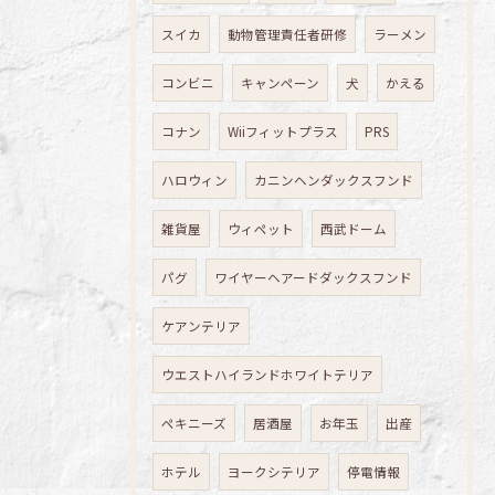
スイカ
動物管理責任者研修
ラーメン
コンビニ
キャンペーン
犬
かえる
コナン
Wiiフィットプラス
PRS
ハロウィン
カニンヘンダックスフンド
雑貨屋
ウィペット
西武ドーム
パグ
ワイヤーヘアードダックスフンド
ケアンテリア
ウエストハイランドホワイトテリア
ペキニーズ
居酒屋
お年玉
出産
ホテル
ヨークシテリア
停電情報