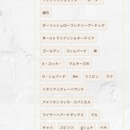
歯石
ポーリッシュローランドシープードッグ
オーストラリアンシルキーテリア
ゴールデン
Oシェパード
柴
E・コッカ―
マルチーズの
O・シェパード
Mix
ミニピン
ラブ
イタリアングレーハウンド
アメリカンコッカ―スパニエル
ワイヤーへアードダックス
マル
キャバ
スピッツ
gシュナ
ペキ