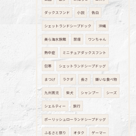
ダックスフンド
小説
告白
シェットランドシープドック
沖縄
美ら海水族館
禁煙
ワンちゃん
熱中症
ミニチュアダックスフント
包帯
シェットランドシープドッグ
まつげ
ラクダ
長さ
嫌いな食べ物
九州男児
柴犬
シャンプー
シーズ
シェルティー
旅行
ポーリッシュローランドシープドッグ
ふるさと祭り
オタク
ゲーマー