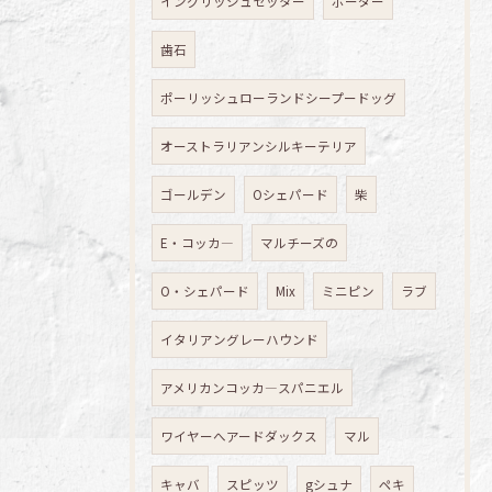
イングリッシュセッター
ボーダー
歯石
ポーリッシュローランドシープードッグ
オーストラリアンシルキーテリア
ゴールデン
Oシェパード
柴
E・コッカ―
マルチーズの
O・シェパード
Mix
ミニピン
ラブ
イタリアングレーハウンド
アメリカンコッカ―スパニエル
ワイヤーへアードダックス
マル
キャバ
スピッツ
gシュナ
ペキ