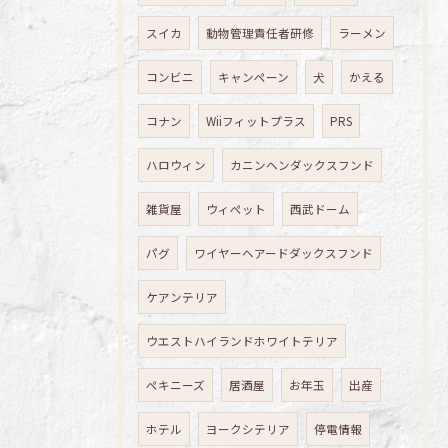
スイカ
動物管理責任者研修
ラーメン
コンビニ
キャンペーン
犬
かえる
コナン
Wiiフィットプラス
PRS
ハロウィン
カニンヘンダックスフンド
雑貨屋
ウィペット
西武ドーム
パグ
ワイヤーヘアードダックスフンド
ケアンテリア
ウエストハイランドホワイトテリア
ペキニーズ
居酒屋
お年玉
出産
ホテル
ヨークシテリア
停電情報