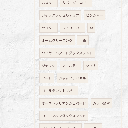
ハスキー
＆ボーダーコリー
ジャックラッセルテリア
ピンシャー
セッター
レトリーバー
車
ルームクリーニング
手術
ワイヤーヘアードダックスフント
ジャック
シェルティ
シュナ
プード
ジャックラッセル
ゴールデンレトリバー
オーストラリアンシェパード
カット講習
カニーンヘンダックスフンド