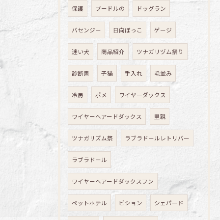
保護
プードルの
ドッグラン
バセンジー
日向ぼっこ
ゲージ
迷い犬
商品紹介
ツナガリヅム祭り
診断書
子猫
手入れ
毛並み
冷房
ポメ
ワイヤーダックス
ワイヤーヘアードダックス
里親
ツナガリズム祭
ラブラドールレトリバー
ラブラドール
ワイヤーヘアードダックスフン
ペットホテル
ビション
シェパード