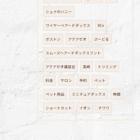
シュナのハニー
ワイヤーベアードダックス
M/x
ボストン
アクアゼオ
ぷーどる
スムースヘアードダックスフント
アクアゼオ講習会
高崎
トリミング
料金
サロン
予約
ペット
ペット用品
ミニチュアダックス
時間
ショートカット
イオン
チワワ