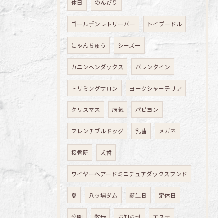
休日
のんびり
ゴールデンレトリーバー
トイプードル
にゃんちゅう
シーズー
カニンヘンダックス
バレンタイン
トリミングサロン
ヨークシャーテリア
クリスマス
病気
パピヨン
フレンチブルドッグ
乳歯
メガネ
接骨院
犬歯
ワイヤーヘアードミニチュアダックスフンド
夏
八ッ場ダム
誕生日
定休日
公園
散歩
お知らせ
エステ