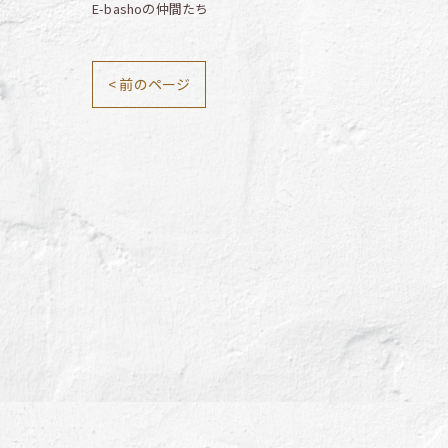
E-bashoの仲間たち
< 前のページ