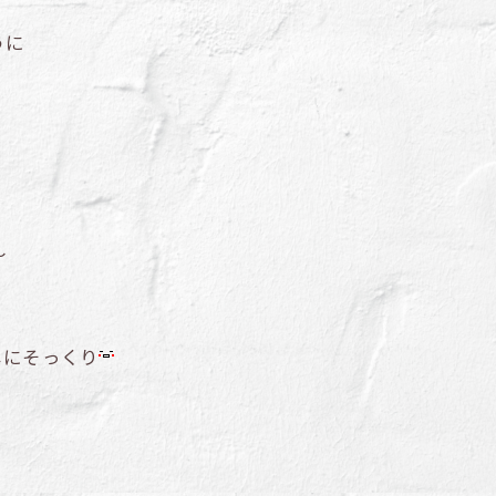
うに
～
じにそっくり