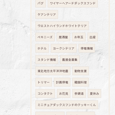
パグ
ワイヤーヘアードダックスフンド
ケアンテリア
ウエストハイランドホワイトテリア
ペキニーズ
居酒屋
お年玉
出産
ホテル
ヨークシテリア
停電情報
スタンド情報
義援金募集
東北地方太平洋沖地震
動物支援
トリマー
計画停電
韓国料理
コンタクト
お花見
参鶏湯
夏休み
ミニチュアダックスフンドのクッキーくん