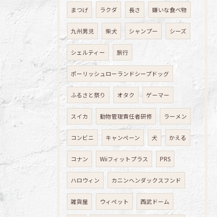
まつげ
ラクダ
長さ
嫌いな食べ物
九州男児
柴犬
シャンプー
シーズ
シェルティー
旅行
ポーリッシュローランドシープドッグ
ふるさと祭り
オタク
ゲーマー
スイカ
動物管理責任者研修
ラーメン
コンビニ
キャンペーン
犬
かえる
コナン
Wiiフィットプラス
PRS
ハロウィン
カニンヘンダックスフンド
雑貨屋
ウィペット
西武ドーム