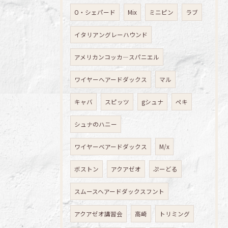
O・シェパード
Mix
ミニピン
ラブ
イタリアングレーハウンド
アメリカンコッカ―スパニエル
ワイヤーへアードダックス
マル
キャバ
スピッツ
gシュナ
ペキ
シュナのハニー
ワイヤーベアードダックス
M/x
ボストン
アクアゼオ
ぷーどる
スムースヘアードダックスフント
アクアゼオ講習会
高崎
トリミング