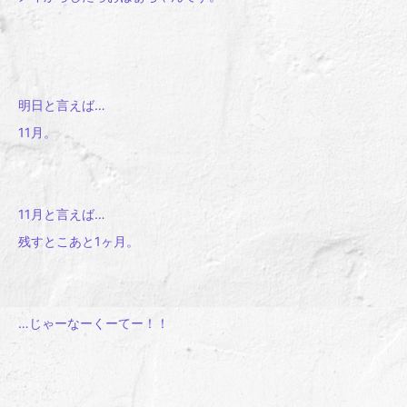
明日と言えば…
11月。
11月と言えば…
残すとこあと1ヶ月。
…じゃーなーくーてー！！