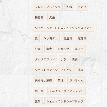
フレンチブルドッグ
乳歯
メガネ
接骨院
犬歯
ワイヤーヘアードミニチュアダックスフンド
夏
八ッ場ダム
誕生日
定休日
公園
散歩
お知らせ
エステ
ダックスフンド
小説
告白
シェットランドシープドック
沖縄
美ら海水族館
禁煙
ワンちゃん
熱中症
ミニチュアダックスフント
包帯
シェットランドシープドッグ