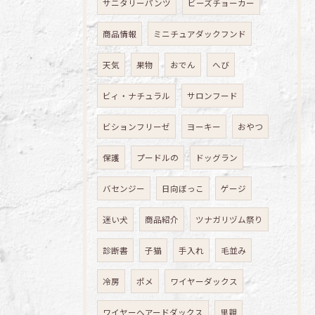
サニタリーパンツ
ビーズチョーカー
商品情報
ミニチュアダックフンド
天気
果物
おでん
へび
ビィ・ナチュラル
サロンフード
ビションフリーゼ
ヨーキー
おやつ
保護
プードルの
ドッグラン
バセンジー
日向ぼっこ
ゲージ
迷い犬
商品紹介
ツナガリヅム祭り
診断書
子猫
手入れ
毛並み
冷房
ポメ
ワイヤーダックス
ワイヤーヘアードダックス
里親