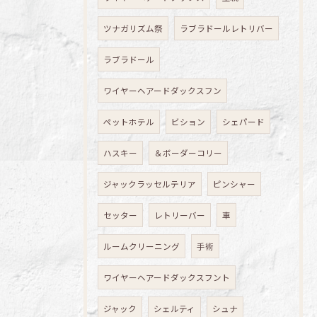
ツナガリズム祭
ラブラドールレトリバー
ラブラドール
ワイヤーヘアードダックスフン
ペットホテル
ビション
シェパード
ハスキー
＆ボーダーコリー
ジャックラッセルテリア
ピンシャー
セッター
レトリーバー
車
ルームクリーニング
手術
ワイヤーヘアードダックスフント
ジャック
シェルティ
シュナ