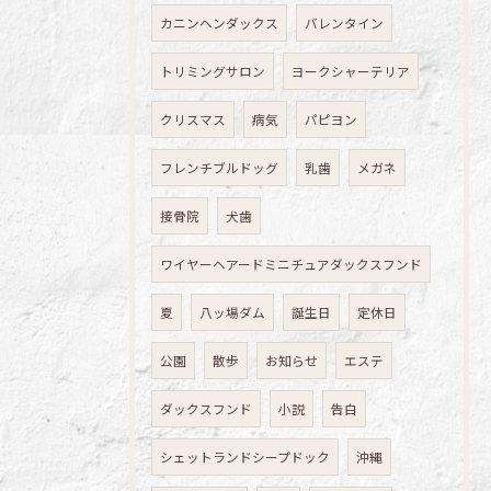
カニンヘンダックス
バレンタイン
トリミングサロン
ヨークシャーテリア
クリスマス
病気
パピヨン
フレンチブルドッグ
乳歯
メガネ
接骨院
犬歯
ワイヤーヘアードミニチュアダックスフンド
夏
八ッ場ダム
誕生日
定休日
公園
散歩
お知らせ
エステ
ダックスフンド
小説
告白
シェットランドシープドック
沖縄