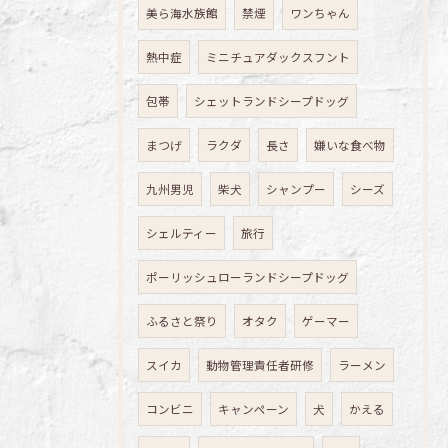
美ら海水族館
禁煙
ワンちゃん
熱中症
ミニチュアダックスフント
包帯
シェットランドシープドッグ
まつげ
ラクダ
長さ
嫌いな食べ物
九州男児
柴犬
シャンプー
シーズ
シェルティー
旅行
ポーリッシュローランドシープドッグ
ふるさと祭り
オタク
ゲーマー
スイカ
動物管理責任者研修
ラーメン
コンビニ
キャンペーン
犬
かえる