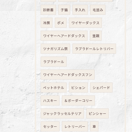
診断書
子猫
手入れ
毛並み
冷房
ポメ
ワイヤーダックス
ワイヤーヘアードダックス
里親
ツナガリズム祭
ラブラドールレトリバー
ラブラドール
ワイヤーヘアードダックスフン
ペットホテル
ビション
シェパード
ハスキー
＆ボーダーコリー
ジャックラッセルテリア
ピンシャー
セッター
レトリーバー
車