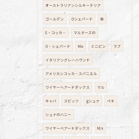
オーストラリアンシルキーテリア
ゴールデン
Oシェパード
柴
E・コッカ―
マルチーズの
O・シェパード
Mix
ミニピン
ラブ
イタリアングレーハウンド
アメリカンコッカ―スパニエル
ワイヤーへアードダックス
マル
キャバ
スピッツ
gシュナ
ペキ
シュナのハニー
ワイヤーベアードダックス
M/x