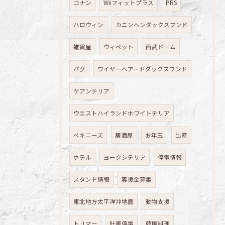
コナン
Wiiフィットプラス
PRS
ハロウィン
カニンヘンダックスフンド
雑貨屋
ウィペット
西武ドーム
パグ
ワイヤーヘアードダックスフンド
ケアンテリア
ウエストハイランドホワイトテリア
ペキニーズ
居酒屋
お年玉
出産
ホテル
ヨークシテリア
停電情報
スタンド情報
義援金募集
東北地方太平洋沖地震
動物支援
トリマー
計画停電
韓国料理