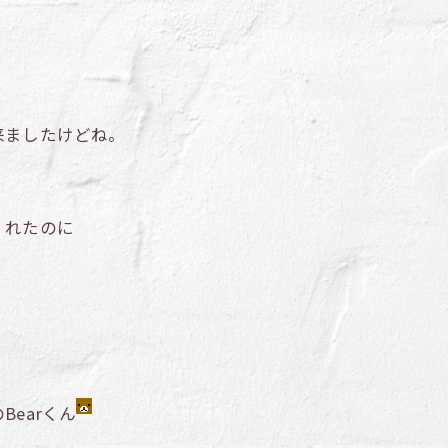
来ましたけどね。
くれたのに
earくん