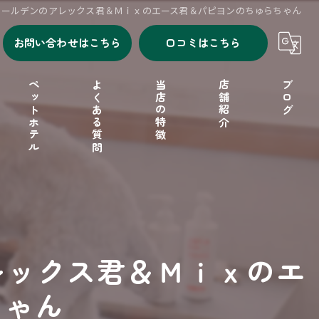
＆ゴールデンのアレックス君＆Ｍｉｘのエース君＆パピヨンのちゅらちゃん
お問い合わせはこちら
口コミはこちら
ペットホテル
よくある質問
当店の特徴
店舗紹介
ブログ
シャンプー
セルフシャンプー
ドッグフード
レックス君＆Ｍｉｘのエ
フリーゲージ
ちゃん
小型犬