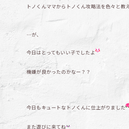
トノくんママからトノくん攻略法を色々と教
…が、
今日はとってもいい子でしたよ
機嫌が良かったのかなー？？
今日もキュートなトノくんに仕上がりました
また遊びに来てね