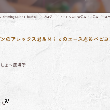
ming Salon E-basho
ブログ
プードルのBear君＆トノ君＆ゴー
ルデンのアレックス君＆Ｍｉｘのエース君＆パピ
ばしょ～居場所
した