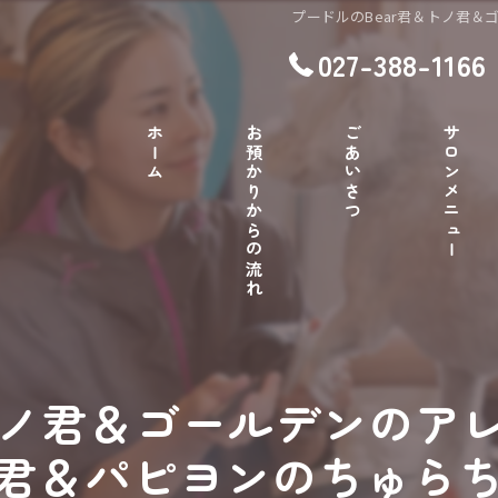
プードルのBear君＆トノ君
027-388-1166
ホーム
お預かりからの流れ
ごあいさつ
サロンメニュー
＆トノ君＆ゴールデンのア
君＆パピヨンのちゅら