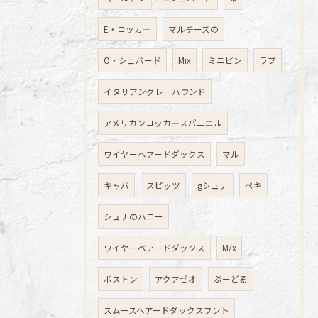
E・コッカ―
マルチーズの
O・シェパード
Mix
ミニピン
ラブ
イタリアングレーハウンド
アメリカンコッカ―スパニエル
ワイヤーへアードダックス
マル
キャバ
スピッツ
gシュナ
ペキ
シュナのハニー
ワイヤーベアードダックス
M/x
ボストン
アクアゼオ
ぷーどる
スムースヘアードダックスフント