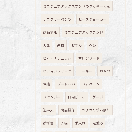
ミニチュアダックスフンドのクッキーくん
サニタリーパンツ
ビーズチョーカー
商品情報
ミニチュアダックフンド
天気
果物
おでん
へび
ビィ・ナチュラル
サロンフード
ビションフリーゼ
ヨーキー
おやつ
保護
プードルの
ドッグラン
バセンジー
日向ぼっこ
ゲージ
迷い犬
商品紹介
ツナガリヅム祭り
診断書
子猫
手入れ
毛並み