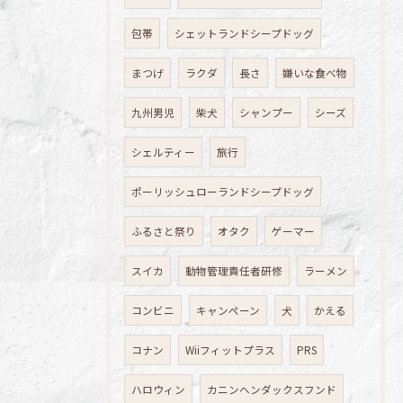
包帯
シェットランドシープドッグ
まつげ
ラクダ
長さ
嫌いな食べ物
九州男児
柴犬
シャンプー
シーズ
シェルティー
旅行
ポーリッシュローランドシープドッグ
ふるさと祭り
オタク
ゲーマー
スイカ
動物管理責任者研修
ラーメン
コンビニ
キャンペーン
犬
かえる
コナン
Wiiフィットプラス
PRS
ハロウィン
カニンヘンダックスフンド