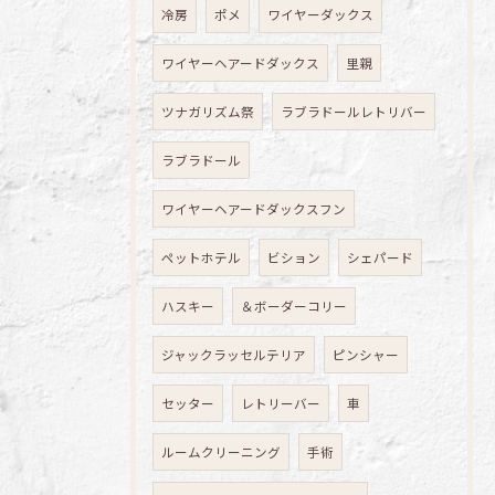
冷房
ポメ
ワイヤーダックス
ワイヤーヘアードダックス
里親
ツナガリズム祭
ラブラドールレトリバー
ラブラドール
ワイヤーヘアードダックスフン
ペットホテル
ビション
シェパード
ハスキー
＆ボーダーコリー
ジャックラッセルテリア
ピンシャー
セッター
レトリーバー
車
ルームクリーニング
手術