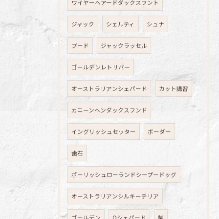
ワイヤーヘアードダックスフント
ジャック
シェルティ
シュナ
プード
ジャックラッセル
ゴールデンレトリバー
オーストラリアンシェパード
カット講習
カニーンヘンダックスフンド
イングリッシュセッター
ボーダー
歯石
ポーリッシュローランドシープードッグ
オーストラリアンシルキーテリア
ゴールデン
Oシェパード
柴