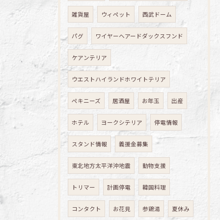
雑貨屋
ウィペット
西武ドーム
パグ
ワイヤーヘアードダックスフンド
ケアンテリア
ウエストハイランドホワイトテリア
ペキニーズ
居酒屋
お年玉
出産
ホテル
ヨークシテリア
停電情報
スタンド情報
義援金募集
東北地方太平洋沖地震
動物支援
トリマー
計画停電
韓国料理
コンタクト
お花見
参鶏湯
夏休み