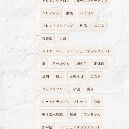
トリミングサロン
ヨークシャーテリア
クリスマス
病気
パピヨン
フレンチブルドッグ
乳歯
メガネ
接骨院
犬歯
ワイヤーヘアードミニチュアダックスフンド
夏
八ッ場ダム
誕生日
定休日
公園
散歩
お知らせ
エステ
ダックスフンド
小説
告白
シェットランドシープドック
沖縄
美ら海水族館
禁煙
ワンちゃん
熱中症
ミニチュアダックスフント