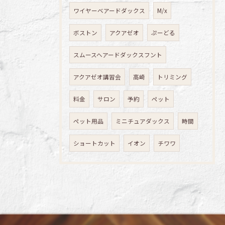
ワイヤーベアードダックス
M/x
ボストン
アクアゼオ
ぷーどる
スムースヘアードダックスフント
アクアゼオ講習会
高崎
トリミング
料金
サロン
予約
ペット
ペット用品
ミニチュアダックス
時間
ショートカット
イオン
チワワ