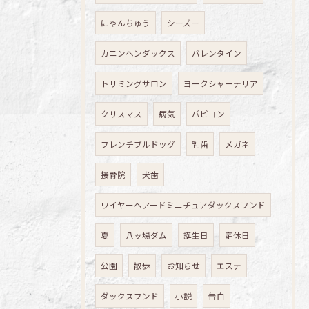
にゃんちゅう
シーズー
カニンヘンダックス
バレンタイン
トリミングサロン
ヨークシャーテリア
クリスマス
病気
パピヨン
フレンチブルドッグ
乳歯
メガネ
接骨院
犬歯
ワイヤーヘアードミニチュアダックスフンド
夏
八ッ場ダム
誕生日
定休日
公園
散歩
お知らせ
エステ
ダックスフンド
小説
告白