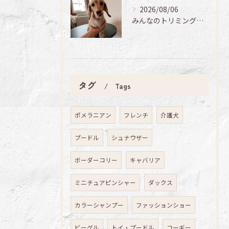
2026/08/06
みんなのトリミング日記🌟
タグ
Tags
ポメラニアン
フレンチ
介護犬
プードル
シュナウザー
ボーダーコリー
キャバリア
ミニチュアピンシャー
ダックス
カラーシャンプー
ファッションショー
ビーグル
トイ・プードル
コーギー