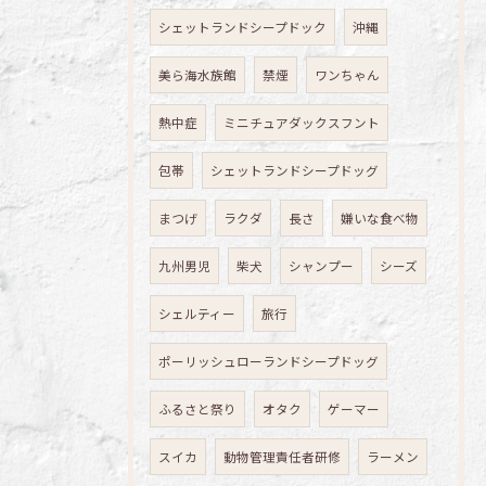
シェットランドシープドック
沖縄
美ら海水族館
禁煙
ワンちゃん
熱中症
ミニチュアダックスフント
包帯
シェットランドシープドッグ
まつげ
ラクダ
長さ
嫌いな食べ物
九州男児
柴犬
シャンプー
シーズ
シェルティー
旅行
ポーリッシュローランドシープドッグ
ふるさと祭り
オタク
ゲーマー
スイカ
動物管理責任者研修
ラーメン