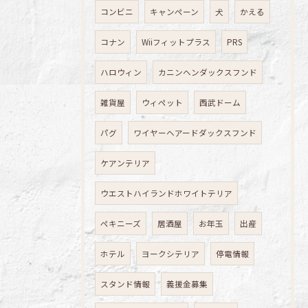
コンビニ
キャンペーン
犬
かえる
コナン
Wiiフィットプラス
PRS
ハロウィン
カニンヘンダックスフンド
雑貨屋
ウィペット
西武ドーム
パグ
ワイヤーヘアードダックスフンド
ケアンテリア
ウエストハイランドホワイトテリア
ペキニーズ
居酒屋
お年玉
出産
ホテル
ヨークシテリア
停電情報
スタンド情報
義援金募集