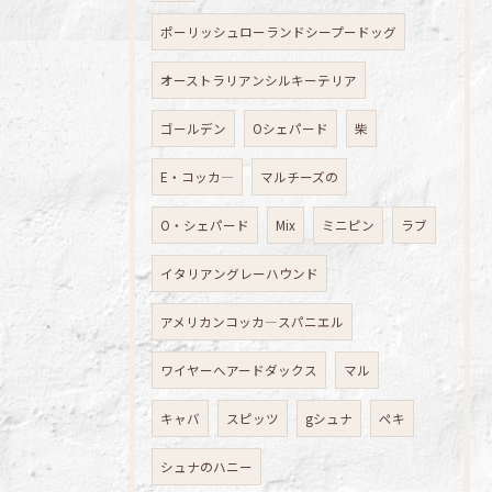
ポーリッシュローランドシープードッグ
オーストラリアンシルキーテリア
ゴールデン
Oシェパード
柴
E・コッカ―
マルチーズの
O・シェパード
Mix
ミニピン
ラブ
イタリアングレーハウンド
アメリカンコッカ―スパニエル
ワイヤーへアードダックス
マル
キャバ
スピッツ
gシュナ
ペキ
シュナのハニー