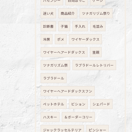
バセンジー
日向ぼっこ
ゲージ
迷い犬
商品紹介
ツナガリヅム祭り
診断書
子猫
手入れ
毛並み
冷房
ポメ
ワイヤーダックス
ワイヤーヘアードダックス
里親
ツナガリズム祭
ラブラドールレトリバー
ラブラドール
ワイヤーヘアードダックスフン
ペットホテル
ビション
シェパード
ハスキー
＆ボーダーコリー
ジャックラッセルテリア
ピンシャー