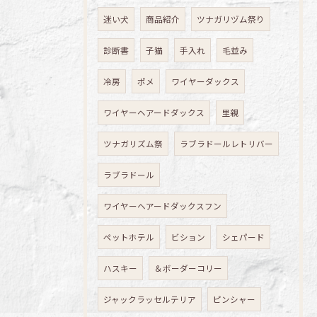
迷い犬
商品紹介
ツナガリヅム祭り
診断書
子猫
手入れ
毛並み
冷房
ポメ
ワイヤーダックス
ワイヤーヘアードダックス
里親
ツナガリズム祭
ラブラドールレトリバー
ラブラドール
ワイヤーヘアードダックスフン
ペットホテル
ビション
シェパード
ハスキー
＆ボーダーコリー
ジャックラッセルテリア
ピンシャー