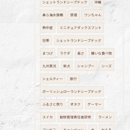
シェットランドシープドック
沖縄
美ら海水族館
禁煙
ワンちゃん
熱中症
ミニチュアダックスフント
包帯
シェットランドシープドッグ
まつげ
ラクダ
長さ
嫌いな食べ物
九州男児
柴犬
シャンプー
シーズ
シェルティー
旅行
ポーリッシュローランドシープドッグ
ふるさと祭り
オタク
ゲーマー
スイカ
動物管理責任者研修
ラーメン
コンビニ
キャンペーン
犬
かえる