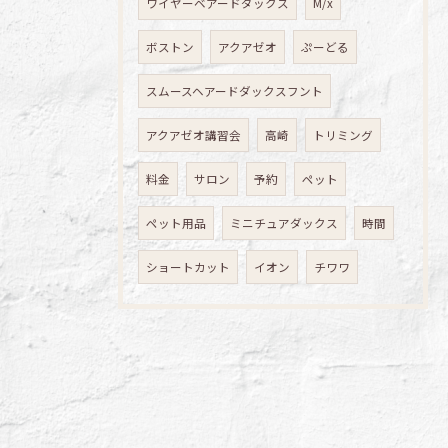
ワイヤーベアードダックス
M/x
ボストン
アクアゼオ
ぷーどる
スムースヘアードダックスフント
アクアゼオ講習会
高崎
トリミング
料金
サロン
予約
ペット
ペット用品
ミニチュアダックス
時間
ショートカット
イオン
チワワ