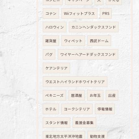
コナン
Wiiフィットプラス
PRS
ハロウィン
カニンヘンダックスフンド
雑貨屋
ウィペット
西武ドーム
パグ
ワイヤーヘアードダックスフンド
ケアンテリア
ウエストハイランドホワイトテリア
ペキニーズ
居酒屋
お年玉
出産
ホテル
ヨークシテリア
停電情報
スタンド情報
義援金募集
東北地方太平洋沖地震
動物支援