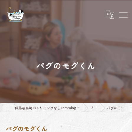
パグのモグくん
群馬県高崎のトリミングならTrimming Salon E-basho
ブログ
パグのモグくん
パグのモグくん