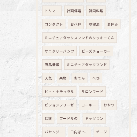
トリマー
計画停電
韓国料理
コンタクト
お花見
参鶏湯
夏休み
ミニチュアダックスフンドのクッキーくん
サニタリーパンツ
ビーズチョーカー
商品情報
ミニチュアダックフンド
天気
果物
おでん
へび
ビィ・ナチュラル
サロンフード
ビションフリーゼ
ヨーキー
おやつ
保護
プードルの
ドッグラン
バセンジー
日向ぼっこ
ゲージ