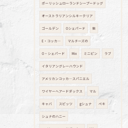
ポーリッシュローランドシープードッグ
オーストラリアンシルキーテリア
ゴールデン
Oシェパード
柴
E・コッカ―
マルチーズの
O・シェパード
Mix
ミニピン
ラブ
イタリアングレーハウンド
アメリカンコッカ―スパニエル
ワイヤーへアードダックス
マル
キャバ
スピッツ
gシュナ
ペキ
シュナのハニー