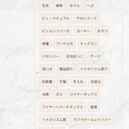
天気
果物
おでん
へび
ビィ・ナチュラル
サロンフード
ビションフリーゼ
ヨーキー
おやつ
保護
プードルの
ドッグラン
バセンジー
日向ぼっこ
ゲージ
迷い犬
商品紹介
ツナガリヅム祭り
診断書
子猫
手入れ
毛並み
冷房
ポメ
ワイヤーダックス
ワイヤーヘアードダックス
里親
ツナガリズム祭
ラブラドールレトリバー