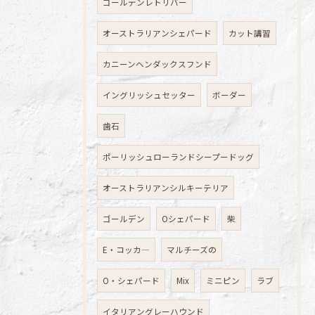
ゴールデンレトリバー
オーストラリアンシェパード
カット講習
カニーンヘンダックスフンド
イングリッシュセッター
ボーダー
歯石
ポーリッシュローランドシープードッグ
オーストラリアンシルキーテリア
ゴールデン
Oシェパード
柴
E・コッカ―
マルチーズの
O・シェパード
Mix
ミニピン
ラブ
イタリアングレーハウンド