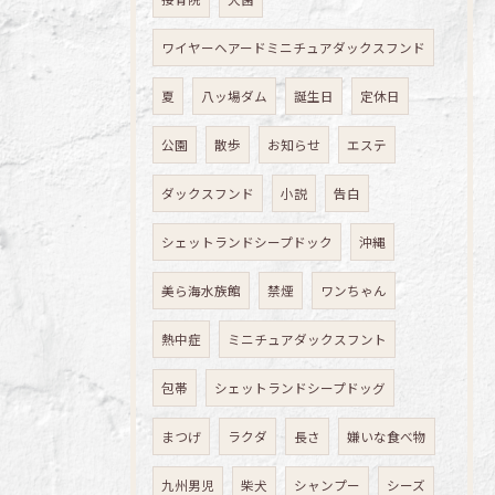
ワイヤーヘアードミニチュアダックスフンド
夏
八ッ場ダム
誕生日
定休日
公園
散歩
お知らせ
エステ
ダックスフンド
小説
告白
シェットランドシープドック
沖縄
美ら海水族館
禁煙
ワンちゃん
熱中症
ミニチュアダックスフント
包帯
シェットランドシープドッグ
まつげ
ラクダ
長さ
嫌いな食べ物
九州男児
柴犬
シャンプー
シーズ