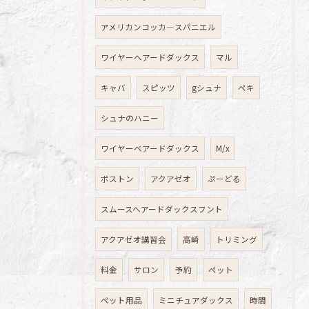
アメリカンコッカ―スパニエル
ワイヤーへアードダックス
マル
キャバ
スピッツ
gシュナ
ペキ
シュナのハニー
ワイヤーベアードダックス
M/x
ボストン
アクアゼオ
ぷーどる
スムースヘアードダックスフント
アクアゼオ講習会
高崎
トリミング
料金
サロン
予約
ペット
ペット用品
ミニチュアダックス
時間