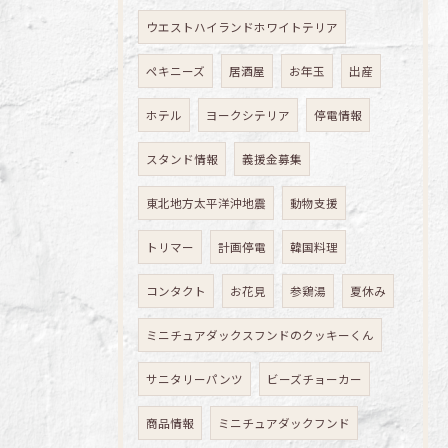
ウエストハイランドホワイトテリア
ペキニーズ
居酒屋
お年玉
出産
ホテル
ヨークシテリア
停電情報
スタンド情報
義援金募集
東北地方太平洋沖地震
動物支援
トリマー
計画停電
韓国料理
コンタクト
お花見
参鶏湯
夏休み
ミニチュアダックスフンドのクッキーくん
サニタリーパンツ
ビーズチョーカー
商品情報
ミニチュアダックフンド