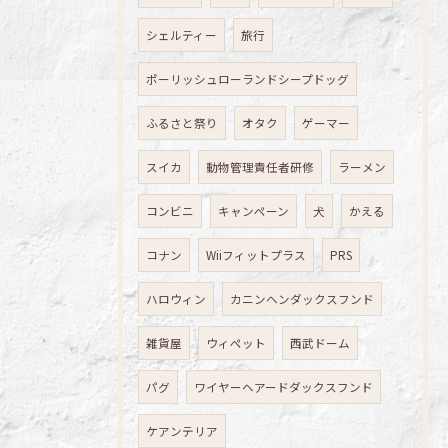
シェルティー
旅行
ポーリッシュローランドシープドッグ
ふるさと祭り
オタク
ゲーマー
スイカ
動物管理責任者研修
ラーメン
コンビニ
キャンペーン
犬
かえる
コナン
Wiiフィットプラス
PRS
ハロウィン
カニンヘンダックスフンド
雑貨屋
ウィペット
西武ドーム
パグ
ワイヤーヘアードダックスフンド
ケアンテリア