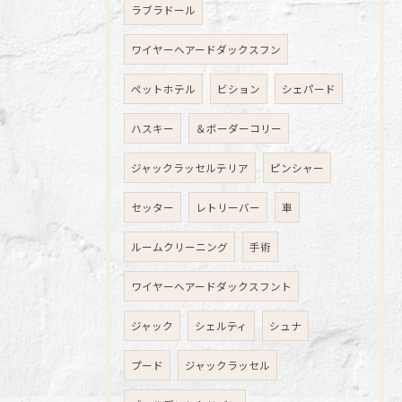
ラブラドール
ワイヤーヘアードダックスフン
ペットホテル
ビション
シェパード
ハスキー
＆ボーダーコリー
ジャックラッセルテリア
ピンシャー
セッター
レトリーバー
車
ルームクリーニング
手術
ワイヤーヘアードダックスフント
ジャック
シェルティ
シュナ
プード
ジャックラッセル