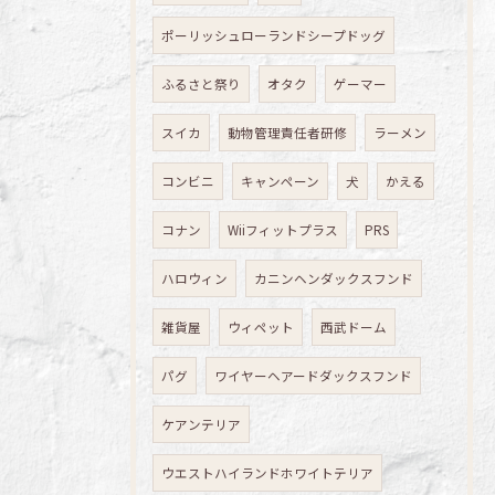
ポーリッシュローランドシープドッグ
ふるさと祭り
オタク
ゲーマー
スイカ
動物管理責任者研修
ラーメン
コンビニ
キャンペーン
犬
かえる
コナン
Wiiフィットプラス
PRS
ハロウィン
カニンヘンダックスフンド
雑貨屋
ウィペット
西武ドーム
パグ
ワイヤーヘアードダックスフンド
ケアンテリア
ウエストハイランドホワイトテリア