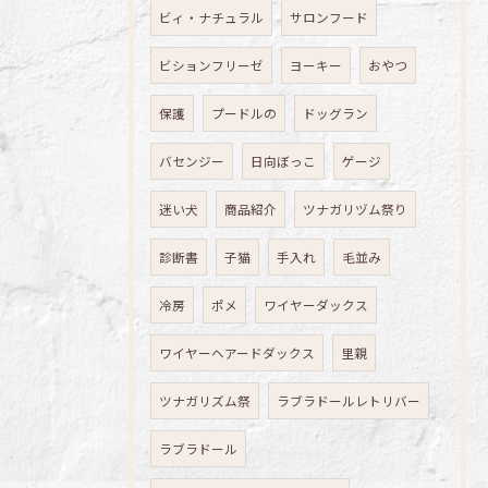
ビィ・ナチュラル
サロンフード
ビションフリーゼ
ヨーキー
おやつ
保護
プードルの
ドッグラン
バセンジー
日向ぼっこ
ゲージ
迷い犬
商品紹介
ツナガリヅム祭り
診断書
子猫
手入れ
毛並み
冷房
ポメ
ワイヤーダックス
ワイヤーヘアードダックス
里親
ツナガリズム祭
ラブラドールレトリバー
ラブラドール