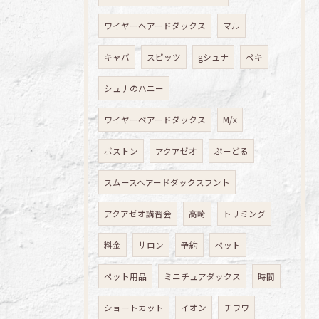
ワイヤーへアードダックス
マル
キャバ
スピッツ
gシュナ
ペキ
シュナのハニー
ワイヤーベアードダックス
M/x
ボストン
アクアゼオ
ぷーどる
スムースヘアードダックスフント
アクアゼオ講習会
高崎
トリミング
料金
サロン
予約
ペット
ペット用品
ミニチュアダックス
時間
ショートカット
イオン
チワワ