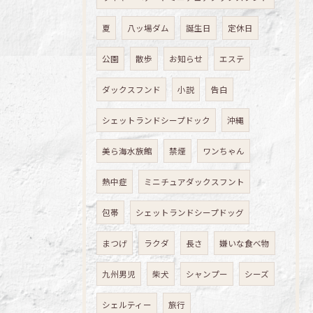
夏
八ッ場ダム
誕生日
定休日
公園
散歩
お知らせ
エステ
ダックスフンド
小説
告白
シェットランドシープドック
沖縄
美ら海水族館
禁煙
ワンちゃん
熱中症
ミニチュアダックスフント
包帯
シェットランドシープドッグ
まつげ
ラクダ
長さ
嫌いな食べ物
九州男児
柴犬
シャンプー
シーズ
シェルティー
旅行