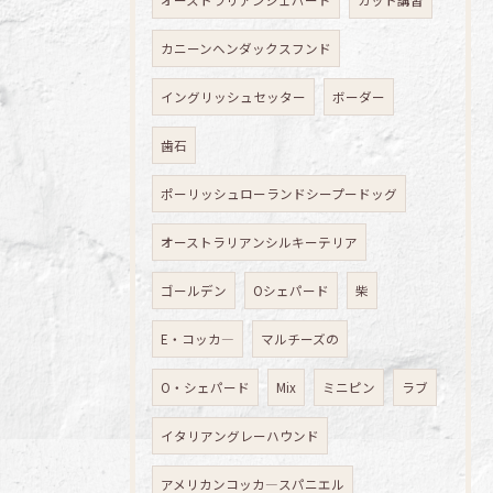
オーストラリアンシェパード
カット講習
カニーンヘンダックスフンド
イングリッシュセッター
ボーダー
歯石
ポーリッシュローランドシープードッグ
オーストラリアンシルキーテリア
ゴールデン
Oシェパード
柴
E・コッカ―
マルチーズの
O・シェパード
Mix
ミニピン
ラブ
イタリアングレーハウンド
アメリカンコッカ―スパニエル