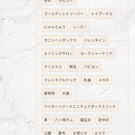
休日
のんびり
ゴールデンレトリーバー
トイプードル
にゃんちゅう
シーズー
カニンヘンダックス
バレンタイン
トリミングサロン
ヨークシャーテリア
クリスマス
病気
パピヨン
フレンチブルドッグ
乳歯
メガネ
接骨院
犬歯
ワイヤーヘアードミニチュアダックスフンド
夏
八ッ場ダム
誕生日
定休日
公園
散歩
お知らせ
エステ