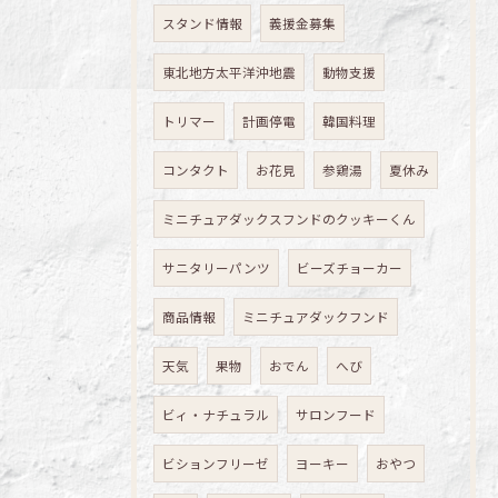
スタンド情報
義援金募集
東北地方太平洋沖地震
動物支援
トリマー
計画停電
韓国料理
コンタクト
お花見
参鶏湯
夏休み
ミニチュアダックスフンドのクッキーくん
サニタリーパンツ
ビーズチョーカー
商品情報
ミニチュアダックフンド
天気
果物
おでん
へび
ビィ・ナチュラル
サロンフード
ビションフリーゼ
ヨーキー
おやつ