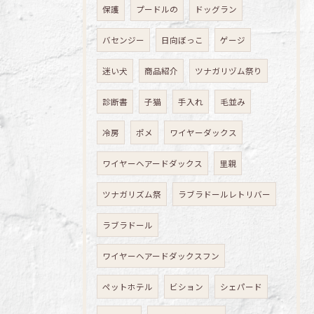
保護
プードルの
ドッグラン
バセンジー
日向ぼっこ
ゲージ
迷い犬
商品紹介
ツナガリヅム祭り
診断書
子猫
手入れ
毛並み
冷房
ポメ
ワイヤーダックス
ワイヤーヘアードダックス
里親
ツナガリズム祭
ラブラドールレトリバー
ラブラドール
ワイヤーヘアードダックスフン
ペットホテル
ビション
シェパード