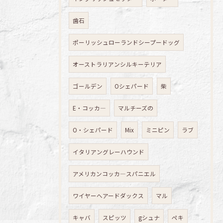
歯石
ポーリッシュローランドシープードッグ
オーストラリアンシルキーテリア
ゴールデン
Oシェパード
柴
E・コッカ―
マルチーズの
O・シェパード
Mix
ミニピン
ラブ
イタリアングレーハウンド
アメリカンコッカ―スパニエル
ワイヤーへアードダックス
マル
キャバ
スピッツ
gシュナ
ペキ