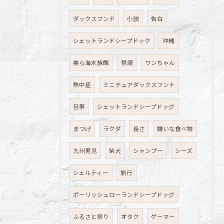
ダックスフンド
小説
告白
シェットランドシープドック
沖縄
美ら海水族館
禁煙
ワンちゃん
熱中症
ミニチュアダックスフント
包帯
シェットランドシープドッグ
まつげ
ラクダ
長さ
嫌いな食べ物
九州男児
柴犬
シャンプー
シーズ
シェルティー
旅行
ポーリッシュローランドシープドッグ
ふるさと祭り
オタク
ゲーマー