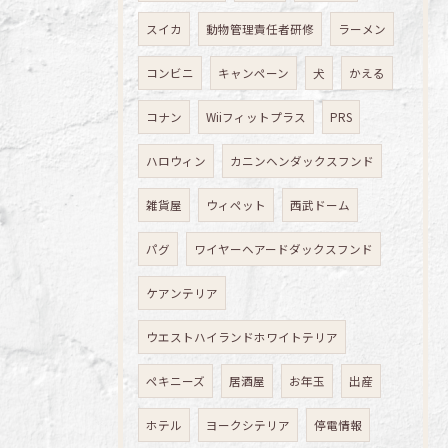
スイカ
動物管理責任者研修
ラーメン
コンビニ
キャンペーン
犬
かえる
コナン
Wiiフィットプラス
PRS
ハロウィン
カニンヘンダックスフンド
雑貨屋
ウィペット
西武ドーム
パグ
ワイヤーヘアードダックスフンド
ケアンテリア
ウエストハイランドホワイトテリア
ペキニーズ
居酒屋
お年玉
出産
ホテル
ヨークシテリア
停電情報