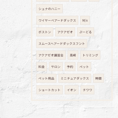
シュナのハニー
ワイヤーベアードダックス
M/x
ボストン
アクアゼオ
ぷーどる
スムースヘアードダックスフント
アクアゼオ講習会
高崎
トリミング
料金
サロン
予約
ペット
ペット用品
ミニチュアダックス
時間
ショートカット
イオン
チワワ