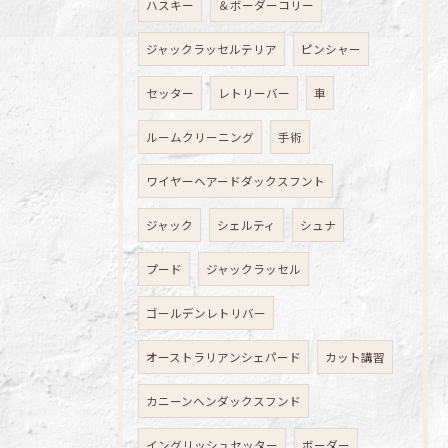
ハスキー
＆ボーダーコリー
ジャックラッセルテリア
ピンシャー
セッター
レトリーバー
車
ルームクリーニング
手術
ワイヤーヘアードダックスフント
ジャック
シェルティ
シュナ
プード
ジャックラッセル
ゴールデンレトリバー
オーストラリアンシェパード
カット講習
カニーンヘンダックスフンド
イングリッシュセッター
ボーダー