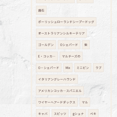
歯石
ポーリッシュローランドシープードッグ
オーストラリアンシルキーテリア
ゴールデン
Oシェパード
柴
E・コッカ―
マルチーズの
O・シェパード
Mix
ミニピン
ラブ
イタリアングレーハウンド
アメリカンコッカ―スパニエル
ワイヤーへアードダックス
マル
キャバ
スピッツ
gシュナ
ペキ