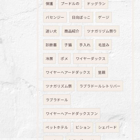
保護
プードルの
ドッグラン
バセンジー
日向ぼっこ
ゲージ
迷い犬
商品紹介
ツナガリヅム祭り
診断書
子猫
手入れ
毛並み
冷房
ポメ
ワイヤーダックス
ワイヤーヘアードダックス
里親
ツナガリズム祭
ラブラドールレトリバー
ラブラドール
ワイヤーヘアードダックスフン
ペットホテル
ビション
シェパード