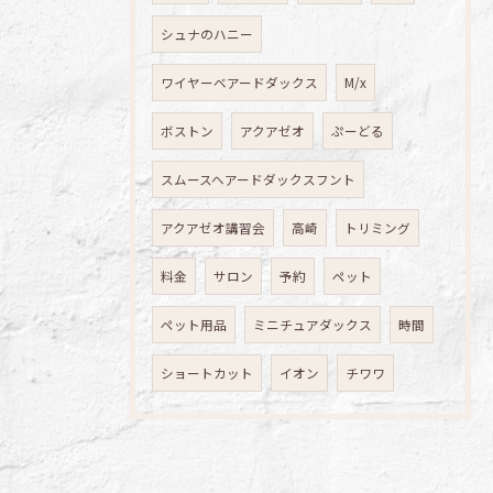
シュナのハニー
ワイヤーベアードダックス
M/x
ボストン
アクアゼオ
ぷーどる
スムースヘアードダックスフント
アクアゼオ講習会
高崎
トリミング
料金
サロン
予約
ペット
ペット用品
ミニチュアダックス
時間
ショートカット
イオン
チワワ