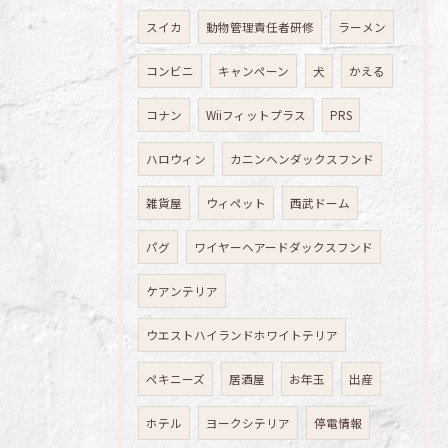
スイカ
動物管理責任者研修
ラーメン
コンビニ
キャンペーン
犬
かえる
コナン
Wiiフィットプラス
PRS
ハロウィン
カニンヘンダックスフンド
雑貨屋
ウィペット
西武ドーム
パグ
ワイヤーヘアードダックスフンド
ケアンテリア
ウエストハイランドホワイトテリア
ペキニーズ
居酒屋
お年玉
出産
ホテル
ヨークシテリア
停電情報