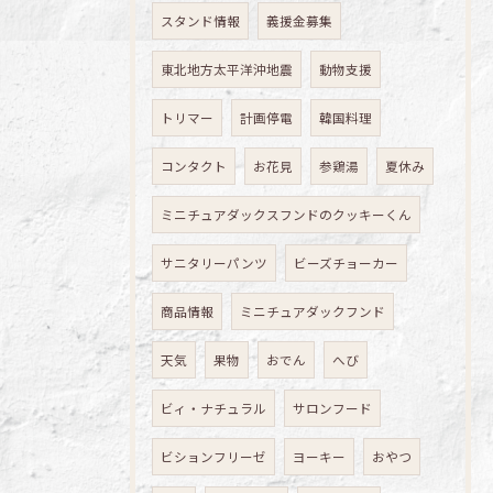
スタンド情報
義援金募集
東北地方太平洋沖地震
動物支援
トリマー
計画停電
韓国料理
コンタクト
お花見
参鶏湯
夏休み
ミニチュアダックスフンドのクッキーくん
サニタリーパンツ
ビーズチョーカー
商品情報
ミニチュアダックフンド
天気
果物
おでん
へび
ビィ・ナチュラル
サロンフード
ビションフリーゼ
ヨーキー
おやつ