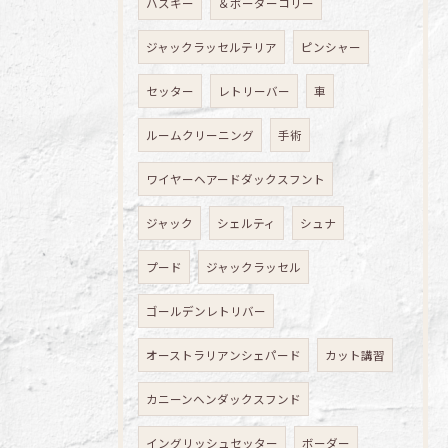
ハスキー
＆ボーダーコリー
ジャックラッセルテリア
ピンシャー
セッター
レトリーバー
車
ルームクリーニング
手術
ワイヤーヘアードダックスフント
ジャック
シェルティ
シュナ
プード
ジャックラッセル
ゴールデンレトリバー
オーストラリアンシェパード
カット講習
カニーンヘンダックスフンド
イングリッシュセッター
ボーダー