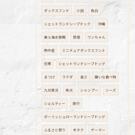
ダックスフンド
小説
告白
シェットランドシープドック
沖縄
美ら海水族館
禁煙
ワンちゃん
熱中症
ミニチュアダックスフント
包帯
シェットランドシープドッグ
まつげ
ラクダ
長さ
嫌いな食べ物
九州男児
柴犬
シャンプー
シーズ
シェルティー
旅行
ポーリッシュローランドシープドッグ
ふるさと祭り
オタク
ゲーマー