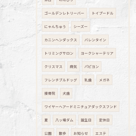
ゴールデンレトリーバー
トイプードル
にゃんちゅう
シーズー
カニンヘンダックス
バレンタイン
トリミングサロン
ヨークシャーテリア
クリスマス
病気
パピヨン
フレンチブルドッグ
乳歯
メガネ
接骨院
犬歯
ワイヤーヘアードミニチュアダックスフンド
夏
八ッ場ダム
誕生日
定休日
公園
散歩
お知らせ
エステ