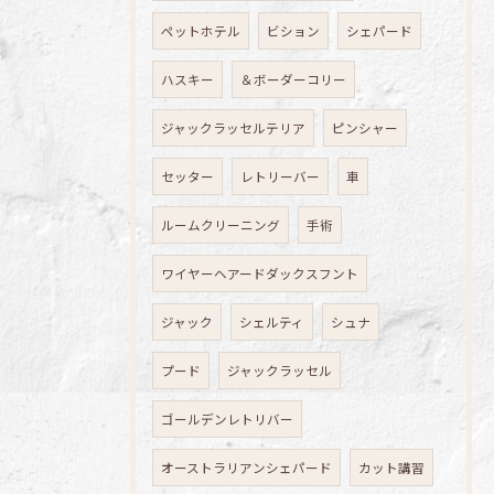
ペットホテル
ビション
シェパード
ハスキー
＆ボーダーコリー
ジャックラッセルテリア
ピンシャー
セッター
レトリーバー
車
ルームクリーニング
手術
ワイヤーヘアードダックスフント
ジャック
シェルティ
シュナ
プード
ジャックラッセル
ゴールデンレトリバー
オーストラリアンシェパード
カット講習