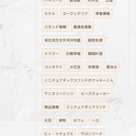
ペキニーズ
居酒屋
お年玉
出産
ホテル
ヨークシテリア
停電情報
スタンド情報
義援金募集
東北地方太平洋沖地震
動物支援
トリマー
計画停電
韓国料理
コンタクト
お花見
参鶏湯
夏休み
ミニチュアダックスフンドのクッキーくん
サニタリーパンツ
ビーズチョーカー
商品情報
ミニチュアダックフンド
天気
果物
おでん
へび
ビィ・ナチュラル
サロンフード