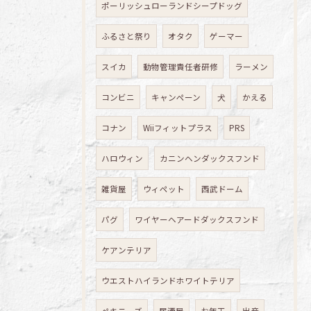
ポーリッシュローランドシープドッグ
ふるさと祭り
オタク
ゲーマー
スイカ
動物管理責任者研修
ラーメン
コンビニ
キャンペーン
犬
かえる
コナン
Wiiフィットプラス
PRS
ハロウィン
カニンヘンダックスフンド
雑貨屋
ウィペット
西武ドーム
パグ
ワイヤーヘアードダックスフンド
ケアンテリア
ウエストハイランドホワイトテリア