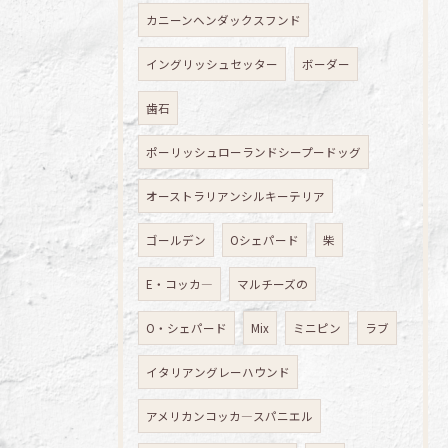
カニーンヘンダックスフンド
イングリッシュセッター
ボーダー
歯石
ポーリッシュローランドシープードッグ
オーストラリアンシルキーテリア
ゴールデン
Oシェパード
柴
E・コッカ―
マルチーズの
O・シェパード
Mix
ミニピン
ラブ
イタリアングレーハウンド
アメリカンコッカ―スパニエル