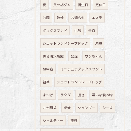
夏
八ッ場ダム
誕生日
定休日
公園
散歩
お知らせ
エステ
ダックスフンド
小説
告白
シェットランドシープドック
沖縄
美ら海水族館
禁煙
ワンちゃん
熱中症
ミニチュアダックスフント
包帯
シェットランドシープドッグ
まつげ
ラクダ
長さ
嫌いな食べ物
九州男児
柴犬
シャンプー
シーズ
シェルティー
旅行