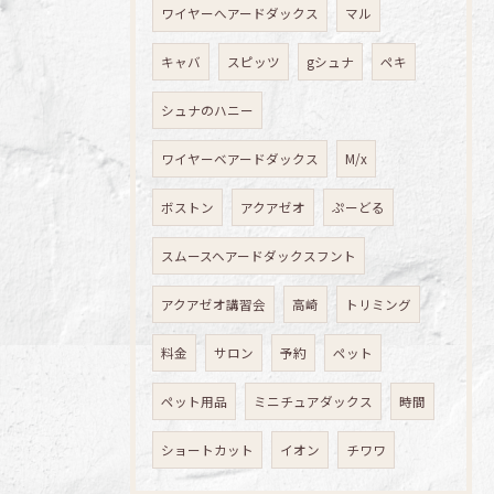
ワイヤーへアードダックス
マル
キャバ
スピッツ
gシュナ
ペキ
シュナのハニー
ワイヤーベアードダックス
M/x
ボストン
アクアゼオ
ぷーどる
スムースヘアードダックスフント
アクアゼオ講習会
高崎
トリミング
料金
サロン
予約
ペット
ペット用品
ミニチュアダックス
時間
ショートカット
イオン
チワワ