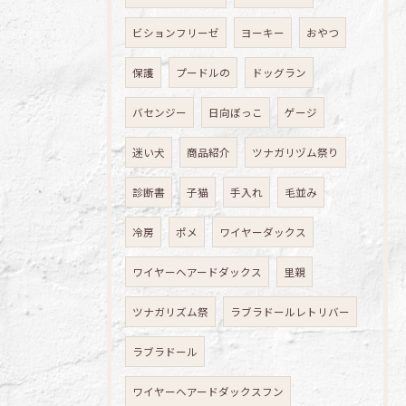
ビションフリーゼ
ヨーキー
おやつ
保護
プードルの
ドッグラン
バセンジー
日向ぼっこ
ゲージ
迷い犬
商品紹介
ツナガリヅム祭り
診断書
子猫
手入れ
毛並み
冷房
ポメ
ワイヤーダックス
ワイヤーヘアードダックス
里親
ツナガリズム祭
ラブラドールレトリバー
ラブラドール
ワイヤーヘアードダックスフン