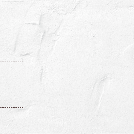
！
-------------
-------------