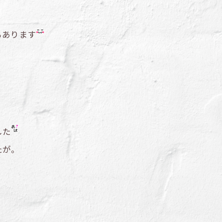
もあります
した
たが。