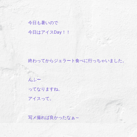
今日も暑いので
今日はアイスDay！！
終わってからジェラート食べに行っちゃいました。
んふー
ってなりますね。
アイスって。
写メ撮れば良かったなぁ～