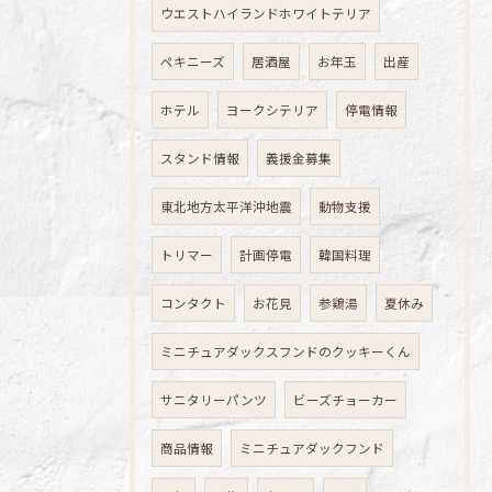
ウエストハイランドホワイトテリア
ペキニーズ
居酒屋
お年玉
出産
ホテル
ヨークシテリア
停電情報
スタンド情報
義援金募集
東北地方太平洋沖地震
動物支援
トリマー
計画停電
韓国料理
コンタクト
お花見
参鶏湯
夏休み
ミニチュアダックスフンドのクッキーくん
サニタリーパンツ
ビーズチョーカー
商品情報
ミニチュアダックフンド