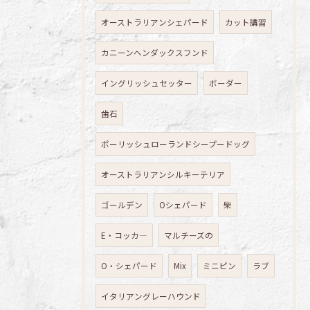
オーストラリアンシェパード
カット講習
カニーンヘンダックスフンド
イングリッシュセッター
ボーダー
歯石
ポーリッシュローランドシープードッグ
オーストラリアンシルキーテリア
ゴールデン
Oシェパード
柴
E・コッカ―
マルチーズの
O・シェパード
Mix
ミニピン
ラブ
イタリアングレーハウンド