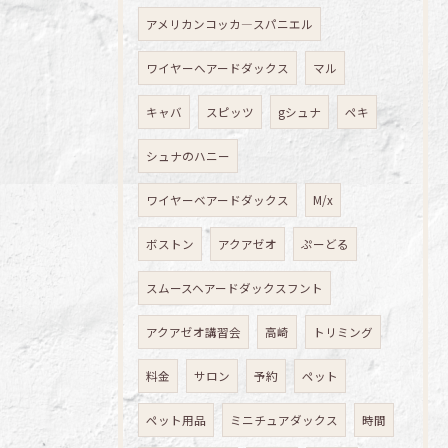
アメリカンコッカ―スパニエル
ワイヤーへアードダックス
マル
キャバ
スピッツ
gシュナ
ペキ
シュナのハニー
ワイヤーベアードダックス
M/x
ボストン
アクアゼオ
ぷーどる
スムースヘアードダックスフント
アクアゼオ講習会
高崎
トリミング
料金
サロン
予約
ペット
ペット用品
ミニチュアダックス
時間