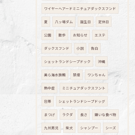
ワイヤーヘアードミニチュアダックスフンド
夏
八ッ場ダム
誕生日
定休日
公園
散歩
お知らせ
エステ
ダックスフンド
小説
告白
シェットランドシープドック
沖縄
美ら海水族館
禁煙
ワンちゃん
熱中症
ミニチュアダックスフント
包帯
シェットランドシープドッグ
まつげ
ラクダ
長さ
嫌いな食べ物
九州男児
柴犬
シャンプー
シーズ