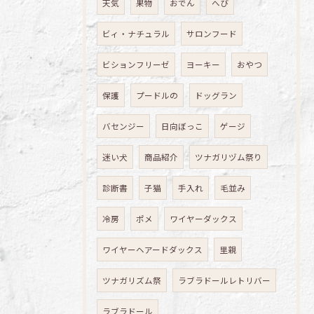
天気
果物
おでん
へび
ビィ・ナチュラル
サロンフード
ビションフリーゼ
ヨーキー
おやつ
保護
プードルの
ドッグラン
バセンジー
日向ぼっこ
ゲージ
迷い犬
商品紹介
ツナガリヅム祭り
診断書
子猫
手入れ
毛並み
冷房
ポメ
ワイヤーダックス
ワイヤーヘアードダックス
里親
ツナガリズム祭
ラブラドールレトリバー
ラブラドール