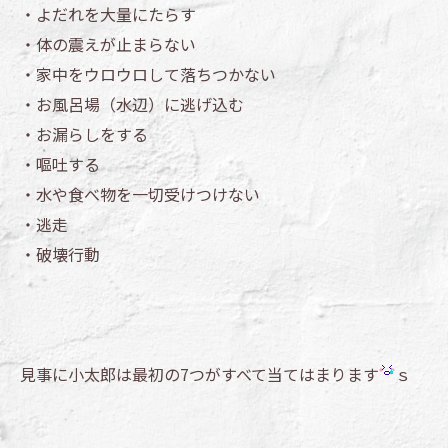
・よだれを大量にたらす
・体の震えが止まらない
・家中をウロウロして落ちつかない
・お風呂場（水辺）に逃げ込む
・お漏らしをする
・嘔吐する
・水や食べ物を一切受けつけない
・逃走
・破壊行動
見事に小太郎は最初の7つがすべて当てはまります
ｓ