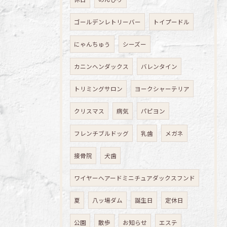
ゴールデンレトリーバー
トイプードル
にゃんちゅう
シーズー
カニンヘンダックス
バレンタイン
トリミングサロン
ヨークシャーテリア
クリスマス
病気
パピヨン
フレンチブルドッグ
乳歯
メガネ
接骨院
犬歯
ワイヤーヘアードミニチュアダックスフンド
夏
八ッ場ダム
誕生日
定休日
公園
散歩
お知らせ
エステ