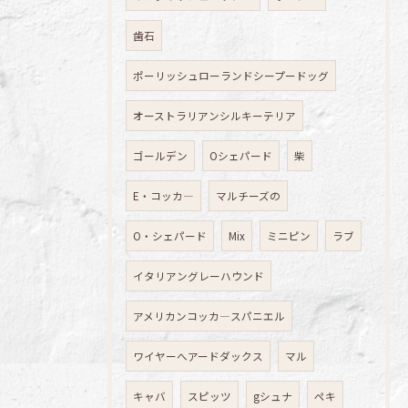
歯石
ポーリッシュローランドシープードッグ
オーストラリアンシルキーテリア
ゴールデン
Oシェパード
柴
E・コッカ―
マルチーズの
O・シェパード
Mix
ミニピン
ラブ
イタリアングレーハウンド
アメリカンコッカ―スパニエル
ワイヤーへアードダックス
マル
キャバ
スピッツ
gシュナ
ペキ