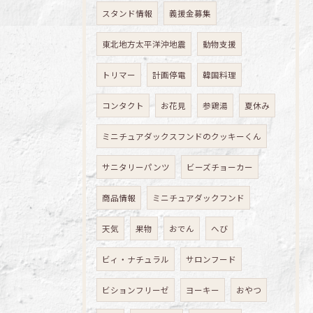
スタンド情報
義援金募集
東北地方太平洋沖地震
動物支援
トリマー
計画停電
韓国料理
コンタクト
お花見
参鶏湯
夏休み
ミニチュアダックスフンドのクッキーくん
サニタリーパンツ
ビーズチョーカー
商品情報
ミニチュアダックフンド
天気
果物
おでん
へび
ビィ・ナチュラル
サロンフード
ビションフリーゼ
ヨーキー
おやつ