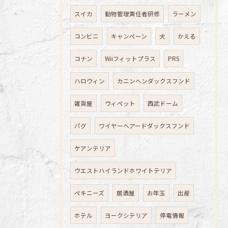
スイカ
動物管理責任者研修
ラーメン
コンビニ
キャンペーン
犬
かえる
コナン
Wiiフィットプラス
PRS
ハロウィン
カニンヘンダックスフンド
雑貨屋
ウィペット
西武ドーム
パグ
ワイヤーヘアードダックスフンド
ケアンテリア
ウエストハイランドホワイトテリア
ペキニーズ
居酒屋
お年玉
出産
ホテル
ヨークシテリア
停電情報