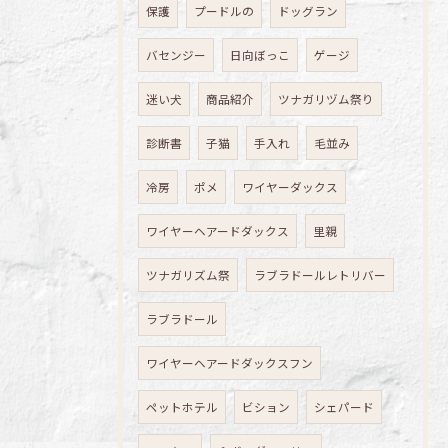
保護
プードルの
ドッグラン
バセンジー
日向ぼっこ
ゲージ
迷い犬
商品紹介
ツナガリヅム祭り
診断書
子猫
手入れ
毛並み
冷房
ポメ
ワイヤーダックス
ワイヤーヘアードダックス
里親
ツナガリズム祭
ラブラドールレトリバー
ラブラドール
ワイヤーヘアードダックスフン
ペットホテル
ビション
シェパード