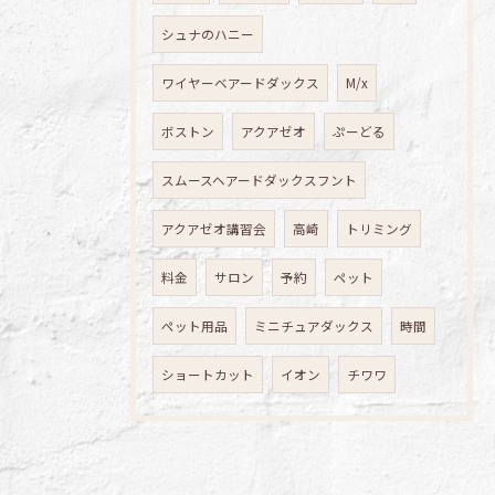
シュナのハニー
ワイヤーベアードダックス
M/x
ボストン
アクアゼオ
ぷーどる
スムースヘアードダックスフント
アクアゼオ講習会
高崎
トリミング
料金
サロン
予約
ペット
ペット用品
ミニチュアダックス
時間
ショートカット
イオン
チワワ