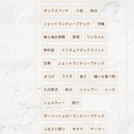
ダックスフンド
小説
告白
シェットランドシープドック
沖縄
美ら海水族館
禁煙
ワンちゃん
熱中症
ミニチュアダックスフント
包帯
シェットランドシープドッグ
まつげ
ラクダ
長さ
嫌いな食べ物
九州男児
柴犬
シャンプー
シーズ
シェルティー
旅行
ポーリッシュローランドシープドッグ
ふるさと祭り
オタク
ゲーマー