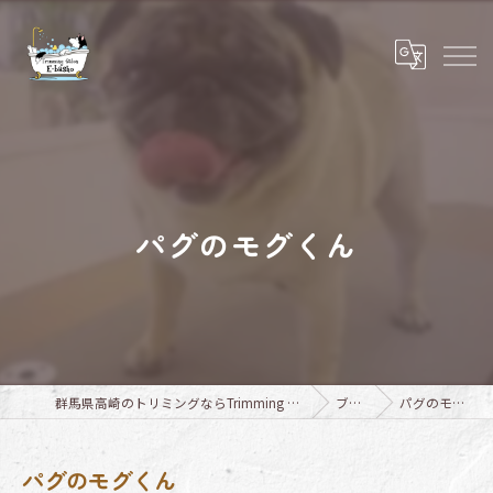
パグのモグくん
群馬県高崎のトリミングならTrimming Salon E-basho
ブログ
パグのモグくん
パグのモグくん