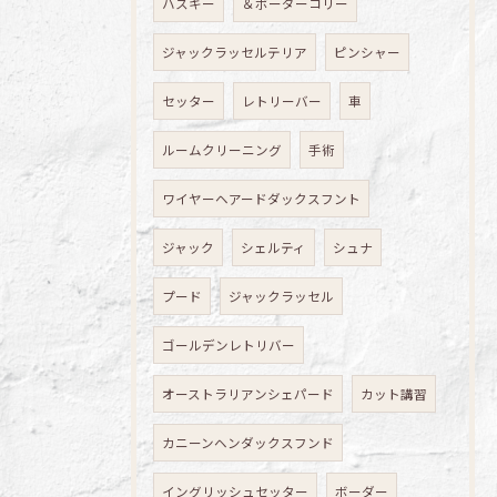
ハスキー
＆ボーダーコリー
ジャックラッセルテリア
ピンシャー
セッター
レトリーバー
車
ルームクリーニング
手術
ワイヤーヘアードダックスフント
ジャック
シェルティ
シュナ
プード
ジャックラッセル
ゴールデンレトリバー
オーストラリアンシェパード
カット講習
カニーンヘンダックスフンド
イングリッシュセッター
ボーダー