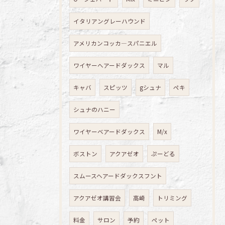
イタリアングレーハウンド
アメリカンコッカ―スパニエル
ワイヤーへアードダックス
マル
キャバ
スピッツ
gシュナ
ペキ
シュナのハニー
ワイヤーベアードダックス
M/x
ボストン
アクアゼオ
ぷーどる
スムースヘアードダックスフント
アクアゼオ講習会
高崎
トリミング
料金
サロン
予約
ペット