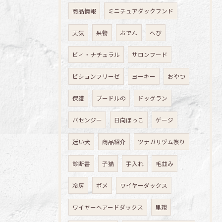
商品情報
ミニチュアダックフンド
天気
果物
おでん
へび
ビィ・ナチュラル
サロンフード
ビションフリーゼ
ヨーキー
おやつ
保護
プードルの
ドッグラン
バセンジー
日向ぼっこ
ゲージ
迷い犬
商品紹介
ツナガリヅム祭り
診断書
子猫
手入れ
毛並み
冷房
ポメ
ワイヤーダックス
ワイヤーヘアードダックス
里親