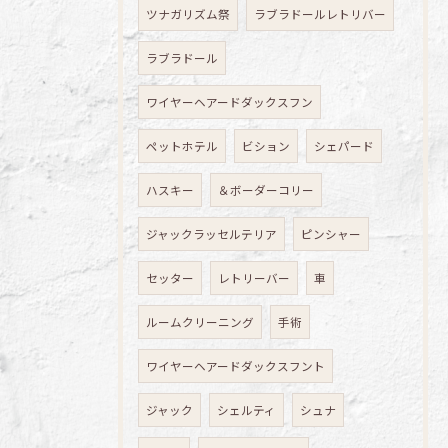
ツナガリズム祭
ラブラドールレトリバー
ラブラドール
ワイヤーヘアードダックスフン
ペットホテル
ビション
シェパード
ハスキー
＆ボーダーコリー
ジャックラッセルテリア
ピンシャー
セッター
レトリーバー
車
ルームクリーニング
手術
ワイヤーヘアードダックスフント
ジャック
シェルティ
シュナ