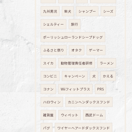
九州男児
柴犬
シャンプー
シーズ
シェルティー
旅行
ポーリッシュローランドシープドッグ
ふるさと祭り
オタク
ゲーマー
スイカ
動物管理責任者研修
ラーメン
コンビニ
キャンペーン
犬
かえる
コナン
Wiiフィットプラス
PRS
ハロウィン
カニンヘンダックスフンド
雑貨屋
ウィペット
西武ドーム
パグ
ワイヤーヘアードダックスフンド