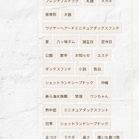
フレンチブルドッグ
乳歯
メガネ
接骨院
犬歯
ワイヤーヘアードミニチュアダックスフンド
夏
八ッ場ダム
誕生日
定休日
公園
散歩
お知らせ
エステ
ダックスフンド
小説
告白
シェットランドシープドック
沖縄
美ら海水族館
禁煙
ワンちゃん
熱中症
ミニチュアダックスフント
包帯
シェットランドシープドッグ
まつげ
ラクダ
長さ
嫌いな食べ物