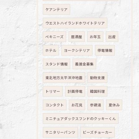
ケアンテリア
ウエストハイランドホワイトテリア
ペキニーズ
居酒屋
お年玉
出産
ホテル
ヨークシテリア
停電情報
スタンド情報
義援金募集
東北地方太平洋沖地震
動物支援
トリマー
計画停電
韓国料理
コンタクト
お花見
参鶏湯
夏休み
ミニチュアダックスフンドのクッキーくん
サニタリーパンツ
ビーズチョーカー