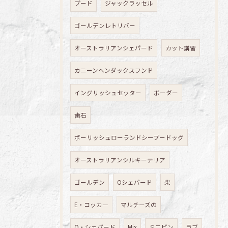
プード
ジャックラッセル
ゴールデンレトリバー
オーストラリアンシェパード
カット講習
カニーンヘンダックスフンド
イングリッシュセッター
ボーダー
歯石
ポーリッシュローランドシープードッグ
オーストラリアンシルキーテリア
ゴールデン
Oシェパード
柴
E・コッカ―
マルチーズの
O・シェパード
Mix
ミニピン
ラブ