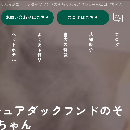
ルくん＆ミニチュアダックフンドのそらくん＆バセンジーのココアちゃん
お問い合わせはこちら
口コミはこちら
ペットホテル
よくある質問
当店の特徴
店舗紹介
ブログ
シャンプー
セルフシャンプー
ドッグフード
チュアダックフンドのそ
フリーゲージ
ちゃん
小型犬