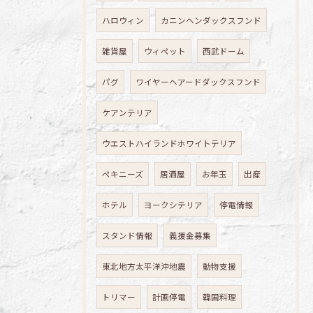
ハロウィン
カニンヘンダックスフンド
雑貨屋
ウィペット
西武ドーム
パグ
ワイヤーヘアードダックスフンド
ケアンテリア
ウエストハイランドホワイトテリア
ペキニーズ
居酒屋
お年玉
出産
ホテル
ヨークシテリア
停電情報
スタンド情報
義援金募集
東北地方太平洋沖地震
動物支援
トリマー
計画停電
韓国料理