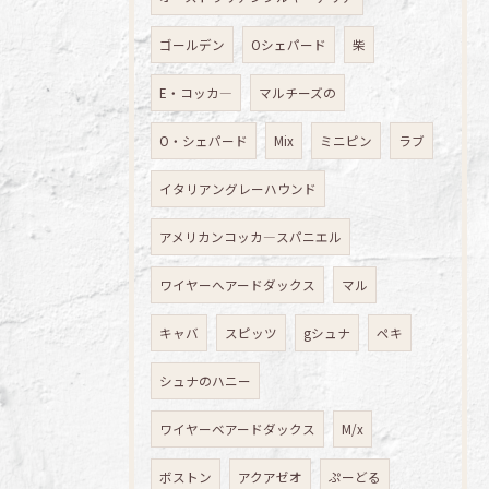
ゴールデン
Oシェパード
柴
E・コッカ―
マルチーズの
O・シェパード
Mix
ミニピン
ラブ
イタリアングレーハウンド
アメリカンコッカ―スパニエル
ワイヤーへアードダックス
マル
キャバ
スピッツ
gシュナ
ペキ
シュナのハニー
ワイヤーベアードダックス
M/x
ボストン
アクアゼオ
ぷーどる