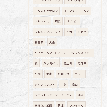
カニンヘンダックス
バレンタイン
トリミングサロン
ヨークシャーテリア
クリスマス
病気
パピヨン
フレンチブルドッグ
乳歯
メガネ
接骨院
犬歯
ワイヤーヘアードミニチュアダックスフンド
夏
八ッ場ダム
誕生日
定休日
公園
散歩
お知らせ
エステ
ダックスフンド
小説
告白
シェットランドシープドック
沖縄
美ら海水族館
禁煙
ワンちゃん