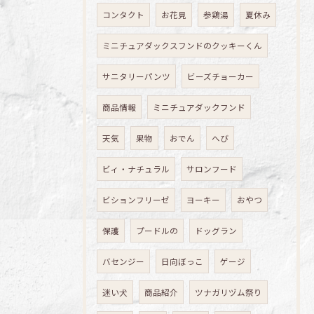
コンタクト
お花見
参鶏湯
夏休み
ミニチュアダックスフンドのクッキーくん
サニタリーパンツ
ビーズチョーカー
商品情報
ミニチュアダックフンド
天気
果物
おでん
へび
ビィ・ナチュラル
サロンフード
ビションフリーゼ
ヨーキー
おやつ
保護
プードルの
ドッグラン
バセンジー
日向ぼっこ
ゲージ
迷い犬
商品紹介
ツナガリヅム祭り