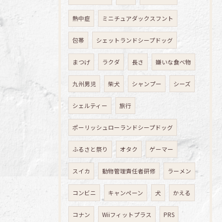
熱中症
ミニチュアダックスフント
包帯
シェットランドシープドッグ
まつげ
ラクダ
長さ
嫌いな食べ物
九州男児
柴犬
シャンプー
シーズ
シェルティー
旅行
ポーリッシュローランドシープドッグ
ふるさと祭り
オタク
ゲーマー
スイカ
動物管理責任者研修
ラーメン
コンビニ
キャンペーン
犬
かえる
コナン
Wiiフィットプラス
PRS