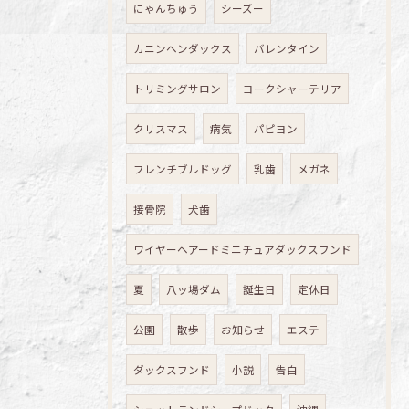
にゃんちゅう
シーズー
カニンヘンダックス
バレンタイン
トリミングサロン
ヨークシャーテリア
クリスマス
病気
パピヨン
フレンチブルドッグ
乳歯
メガネ
接骨院
犬歯
ワイヤーヘアードミニチュアダックスフンド
夏
八ッ場ダム
誕生日
定休日
公園
散歩
お知らせ
エステ
ダックスフンド
小説
告白