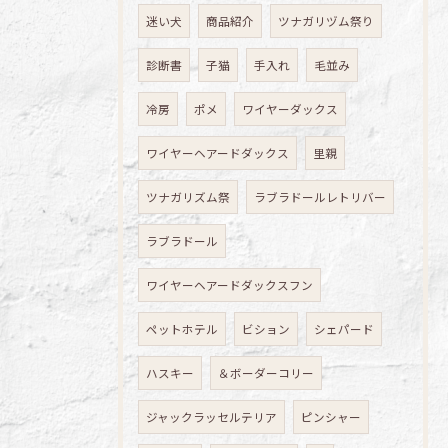
迷い犬
商品紹介
ツナガリヅム祭り
診断書
子猫
手入れ
毛並み
冷房
ポメ
ワイヤーダックス
ワイヤーヘアードダックス
里親
ツナガリズム祭
ラブラドールレトリバー
ラブラドール
ワイヤーヘアードダックスフン
ペットホテル
ビション
シェパード
ハスキー
＆ボーダーコリー
ジャックラッセルテリア
ピンシャー