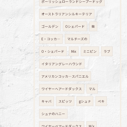
ポーリッシュローランドシープードッグ
オーストラリアンシルキーテリア
ゴールデン
Oシェパード
柴
E・コッカ―
マルチーズの
O・シェパード
Mix
ミニピン
ラブ
イタリアングレーハウンド
アメリカンコッカ―スパニエル
ワイヤーへアードダックス
マル
キャバ
スピッツ
gシュナ
ペキ
シュナのハニー
ワイヤーベアードダックス
M/x