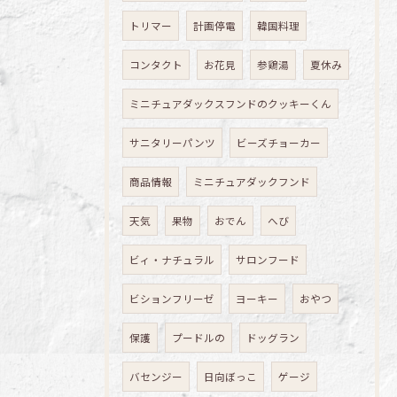
トリマー
計画停電
韓国料理
コンタクト
お花見
参鶏湯
夏休み
ミニチュアダックスフンドのクッキーくん
サニタリーパンツ
ビーズチョーカー
商品情報
ミニチュアダックフンド
天気
果物
おでん
へび
ビィ・ナチュラル
サロンフード
ビションフリーゼ
ヨーキー
おやつ
保護
プードルの
ドッグラン
バセンジー
日向ぼっこ
ゲージ