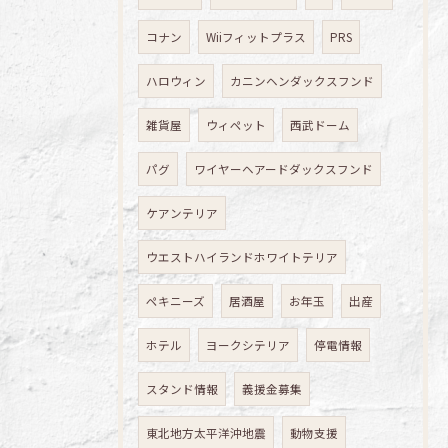
コナン
Wiiフィットプラス
PRS
ハロウィン
カニンヘンダックスフンド
雑貨屋
ウィペット
西武ドーム
パグ
ワイヤーヘアードダックスフンド
ケアンテリア
ウエストハイランドホワイトテリア
ペキニーズ
居酒屋
お年玉
出産
ホテル
ヨークシテリア
停電情報
スタンド情報
義援金募集
東北地方太平洋沖地震
動物支援