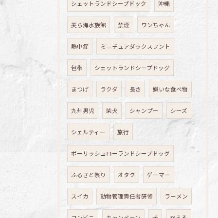
シェットランドシープドック
沖縄
美ら海水族館
禁煙
ワンちゃん
熱中症
ミニチュアダックスフント
包帯
シェットランドシープドッグ
まつげ
ラクダ
長さ
嫌いな食べ物
九州男児
柴犬
シャンプー
シーズ
シェルティー
旅行
ポーリッシュローランドシープドッグ
ふるさと祭り
オタク
ゲーマー
スイカ
動物管理責任者研修
ラーメン
コンビニ
キャンペーン
犬
かえる