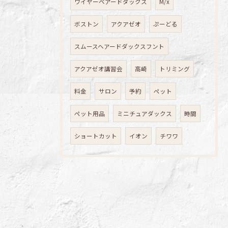
ワイヤーベアードダックス
M/x
ボストン
アクアゼオ
ぷーどる
スムースヘアードダックスフント
アクアゼオ講習会
高崎
トリミング
料金
サロン
予約
ペット
ペット用品
ミニチュアダックス
時間
ショートカット
イオン
チワワ