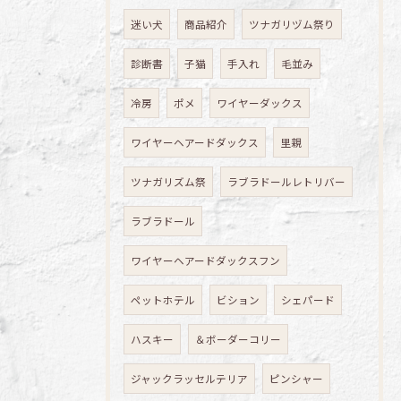
迷い犬
商品紹介
ツナガリヅム祭り
診断書
子猫
手入れ
毛並み
冷房
ポメ
ワイヤーダックス
ワイヤーヘアードダックス
里親
ツナガリズム祭
ラブラドールレトリバー
ラブラドール
ワイヤーヘアードダックスフン
ペットホテル
ビション
シェパード
ハスキー
＆ボーダーコリー
ジャックラッセルテリア
ピンシャー