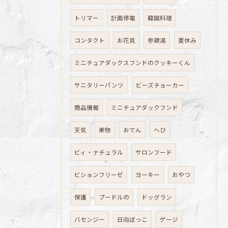
トリマー
計画停電
韓国料理
コンタクト
お花見
参鶏湯
夏休み
ミニチュアダックスフンドのクッキーくん
サニタリーパンツ
ビーズチョーカー
商品情報
ミニチュアダックフンド
天気
果物
おでん
へび
ビィ・ナチュラル
サロンフード
ビションフリーゼ
ヨーキー
おやつ
保護
プードルの
ドッグラン
バセンジー
日向ぼっこ
ゲージ