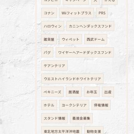
コナン
Wiiフィットプラス
PRS
ハロウィン
カニンヘンダックスフンド
雑貨屋
ウィペット
西武ドーム
パグ
ワイヤーヘアードダックスフンド
ケアンテリア
ウエストハイランドホワイトテリア
ペキニーズ
居酒屋
お年玉
出産
ホテル
ヨークシテリア
停電情報
スタンド情報
義援金募集
東北地方太平洋沖地震
動物支援