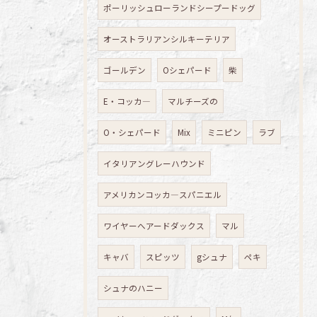
ポーリッシュローランドシープードッグ
オーストラリアンシルキーテリア
ゴールデン
Oシェパード
柴
E・コッカ―
マルチーズの
O・シェパード
Mix
ミニピン
ラブ
イタリアングレーハウンド
アメリカンコッカ―スパニエル
ワイヤーへアードダックス
マル
キャバ
スピッツ
gシュナ
ペキ
シュナのハニー