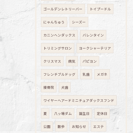
ゴールデンレトリーバー
トイプードル
にゃんちゅう
シーズー
カニンヘンダックス
バレンタイン
トリミングサロン
ヨークシャーテリア
クリスマス
病気
パピヨン
フレンチブルドッグ
乳歯
メガネ
接骨院
犬歯
ワイヤーヘアードミニチュアダックスフンド
夏
八ッ場ダム
誕生日
定休日
公園
散歩
お知らせ
エステ