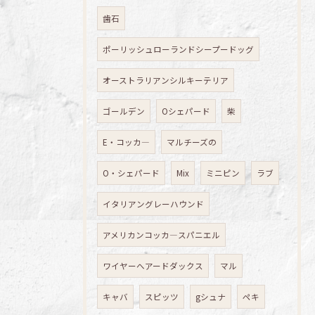
歯石
ポーリッシュローランドシープードッグ
オーストラリアンシルキーテリア
ゴールデン
Oシェパード
柴
E・コッカ―
マルチーズの
O・シェパード
Mix
ミニピン
ラブ
イタリアングレーハウンド
アメリカンコッカ―スパニエル
ワイヤーへアードダックス
マル
キャバ
スピッツ
gシュナ
ペキ