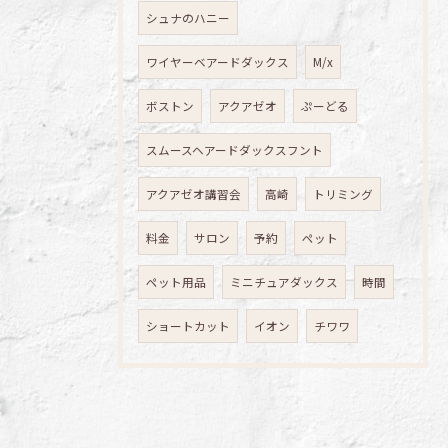
シュナのハニー
ワイヤーベアードダックス
M/x
ボストン
アクアゼオ
ぷーどる
スムースヘアードダックスフント
アクアゼオ講習会
高崎
トリミング
料金
サロン
予約
ペット
ペット用品
ミニチュアダックス
時間
ショートカット
イオン
チワワ