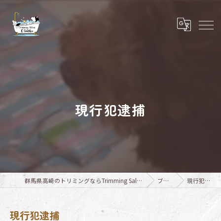
現行犯逮捕
群馬県高崎のトリミングならTrimming Salon E-basho
ブログ
現行犯逮捕
現行犯逮捕