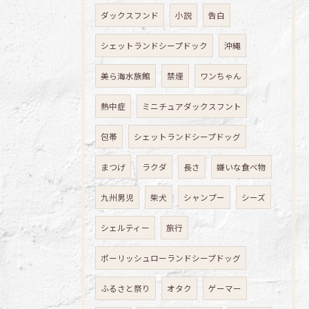
ダックスフンド
小説
告白
シェットランドシープドック
沖縄
美ら海水族館
禁煙
ワンちゃん
熱中症
ミニチュアダックスフント
包帯
シェットランドシープドッグ
まつげ
ラクダ
長さ
嫌いな食べ物
九州男児
柴犬
シャンプー
シーズ
シェルティー
旅行
ポーリッシュローランドシープドッグ
ふるさと祭り
オタク
ゲーマー