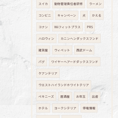
スイカ
動物管理責任者研修
ラーメン
コンビニ
キャンペーン
犬
かえる
コナン
Wiiフィットプラス
PRS
ハロウィン
カニンヘンダックスフンド
雑貨屋
ウィペット
西武ドーム
パグ
ワイヤーヘアードダックスフンド
ケアンテリア
ウエストハイランドホワイトテリア
ペキニーズ
居酒屋
お年玉
出産
ホテル
ヨークシテリア
停電情報