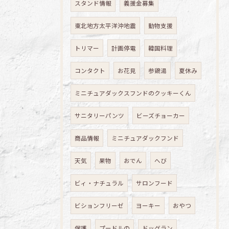
スタンド情報
義援金募集
東北地方太平洋沖地震
動物支援
トリマー
計画停電
韓国料理
コンタクト
お花見
参鶏湯
夏休み
ミニチュアダックスフンドのクッキーくん
サニタリーパンツ
ビーズチョーカー
商品情報
ミニチュアダックフンド
天気
果物
おでん
へび
ビィ・ナチュラル
サロンフード
ビションフリーゼ
ヨーキー
おやつ
保護
プードルの
ドッグラン