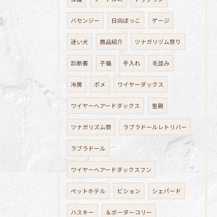
バセンジー
日向ぼっこ
ゲージ
迷い犬
商品紹介
ツナガリヅム祭り
診断書
子猫
手入れ
毛並み
冷房
ポメ
ワイヤーダックス
ワイヤーヘアードダックス
里親
ツナガリズム祭
ラブラドールレトリバー
ラブラドール
ワイヤーヘアードダックスフン
ペットホテル
ビション
シェパード
ハスキー
＆ボーダーコリー