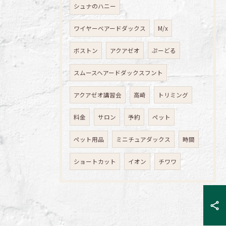
シュナのハニー
ワイヤーベアードダックス
M/x
ボストン
アクアゼオ
ぷーどる
スムースヘアードダックスフント
アクアゼオ講習会
高崎
トリミング
料金
サロン
予約
ペット
ペット用品
ミニチュアダックス
時間
ショートカット
イオン
チワワ