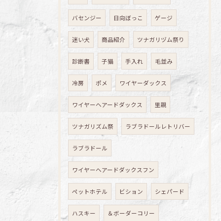
バセンジー
日向ぼっこ
ゲージ
迷い犬
商品紹介
ツナガリヅム祭り
診断書
子猫
手入れ
毛並み
冷房
ポメ
ワイヤーダックス
ワイヤーヘアードダックス
里親
ツナガリズム祭
ラブラドールレトリバー
ラブラドール
ワイヤーヘアードダックスフン
ペットホテル
ビション
シェパード
ハスキー
＆ボーダーコリー