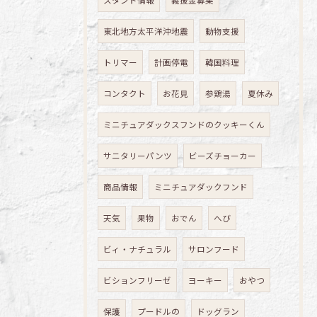
スタンド情報
義援金募集
東北地方太平洋沖地震
動物支援
トリマー
計画停電
韓国料理
コンタクト
お花見
参鶏湯
夏休み
ミニチュアダックスフンドのクッキーくん
サニタリーパンツ
ビーズチョーカー
商品情報
ミニチュアダックフンド
天気
果物
おでん
へび
ビィ・ナチュラル
サロンフード
ビションフリーゼ
ヨーキー
おやつ
保護
プードルの
ドッグラン