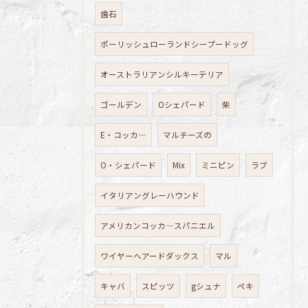
歯石
ポーリッシュローランドシープードッグ
オーストラリアンシルキーテリア
ゴールデン
Oシェパード
柴
E・コッカ―
マルチーズの
O・シェパード
Mix
ミニピン
ラブ
イタリアングレーハウンド
アメリカンコッカ―スパニエル
ワイヤーへアードダックス
マル
キャバ
スピッツ
gシュナ
ペキ