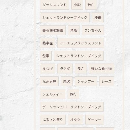
ダックスフンド
小説
告白
シェットランドシープドック
沖縄
美ら海水族館
禁煙
ワンちゃん
熱中症
ミニチュアダックスフント
包帯
シェットランドシープドッグ
まつげ
ラクダ
長さ
嫌いな食べ物
九州男児
柴犬
シャンプー
シーズ
シェルティー
旅行
ポーリッシュローランドシープドッグ
ふるさと祭り
オタク
ゲーマー