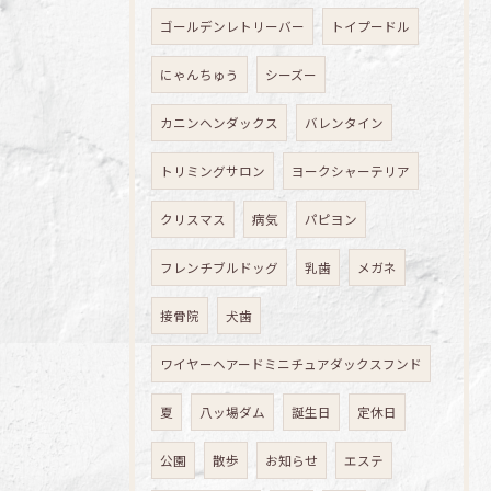
ゴールデンレトリーバー
トイプードル
にゃんちゅう
シーズー
カニンヘンダックス
バレンタイン
トリミングサロン
ヨークシャーテリア
クリスマス
病気
パピヨン
フレンチブルドッグ
乳歯
メガネ
接骨院
犬歯
ワイヤーヘアードミニチュアダックスフンド
夏
八ッ場ダム
誕生日
定休日
公園
散歩
お知らせ
エステ