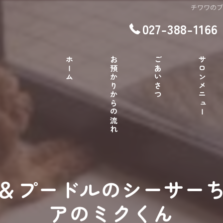
チワワの
027-388-1166
ホーム
お預かりからの流れ
ごあいさつ
サロンメニュー
＆プードルのシーサー
アのミクくん