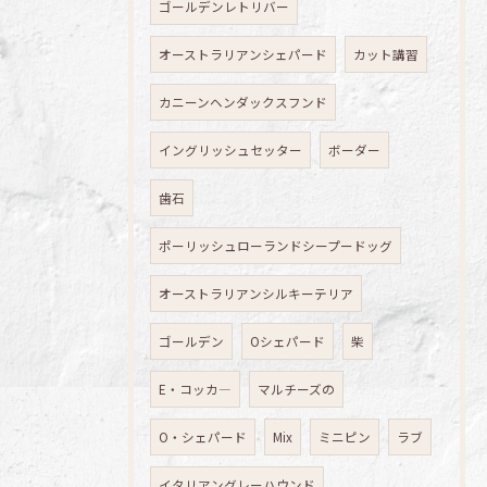
ゴールデンレトリバー
オーストラリアンシェパード
カット講習
カニーンヘンダックスフンド
イングリッシュセッター
ボーダー
歯石
ポーリッシュローランドシープードッグ
オーストラリアンシルキーテリア
ゴールデン
Oシェパード
柴
E・コッカ―
マルチーズの
O・シェパード
Mix
ミニピン
ラブ
イタリアングレーハウンド