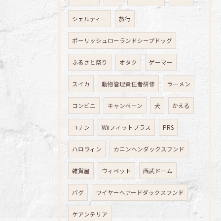
シェルティー
旅行
ポーリッシュローランドシープドッグ
ふるさと祭り
オタク
ゲーマー
スイカ
動物管理責任者研修
ラーメン
コンビニ
キャンペーン
犬
かえる
コナン
Wiiフィットプラス
PRS
ハロウィン
カニンヘンダックスフンド
雑貨屋
ウィペット
西武ドーム
パグ
ワイヤーヘアードダックスフンド
ケアンテリア