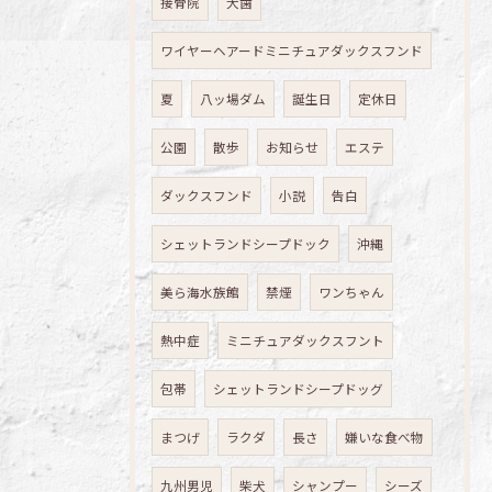
接骨院
犬歯
ワイヤーヘアードミニチュアダックスフンド
夏
八ッ場ダム
誕生日
定休日
公園
散歩
お知らせ
エステ
ダックスフンド
小説
告白
シェットランドシープドック
沖縄
美ら海水族館
禁煙
ワンちゃん
熱中症
ミニチュアダックスフント
包帯
シェットランドシープドッグ
まつげ
ラクダ
長さ
嫌いな食べ物
九州男児
柴犬
シャンプー
シーズ