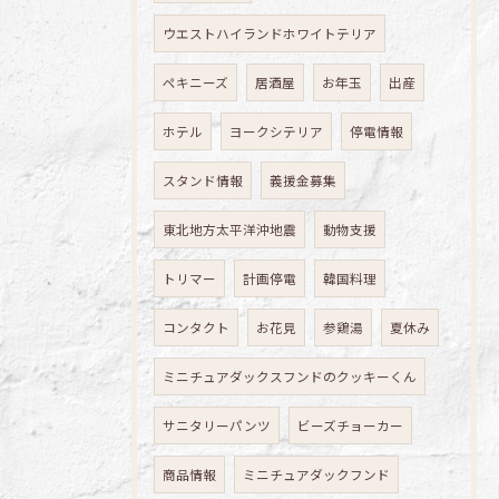
ウエストハイランドホワイトテリア
ペキニーズ
居酒屋
お年玉
出産
ホテル
ヨークシテリア
停電情報
スタンド情報
義援金募集
東北地方太平洋沖地震
動物支援
トリマー
計画停電
韓国料理
コンタクト
お花見
参鶏湯
夏休み
ミニチュアダックスフンドのクッキーくん
サニタリーパンツ
ビーズチョーカー
商品情報
ミニチュアダックフンド