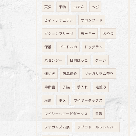
天気
果物
おでん
へび
ビィ・ナチュラル
サロンフード
ビションフリーゼ
ヨーキー
おやつ
保護
プードルの
ドッグラン
バセンジー
日向ぼっこ
ゲージ
迷い犬
商品紹介
ツナガリヅム祭り
診断書
子猫
手入れ
毛並み
冷房
ポメ
ワイヤーダックス
ワイヤーヘアードダックス
里親
ツナガリズム祭
ラブラドールレトリバー