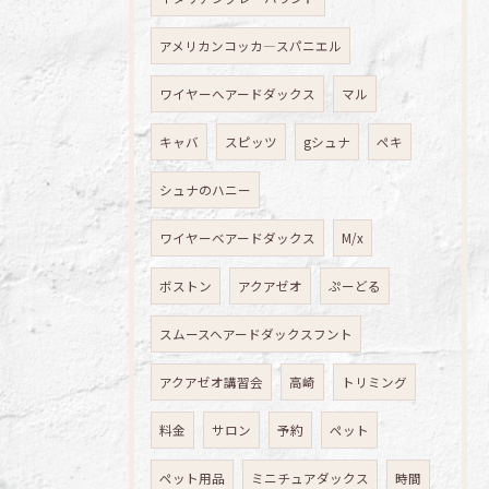
アメリカンコッカ―スパニエル
ワイヤーへアードダックス
マル
キャバ
スピッツ
gシュナ
ペキ
シュナのハニー
ワイヤーベアードダックス
M/x
ボストン
アクアゼオ
ぷーどる
スムースヘアードダックスフント
アクアゼオ講習会
高崎
トリミング
料金
サロン
予約
ペット
ペット用品
ミニチュアダックス
時間