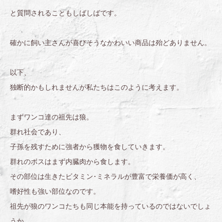
と質問されることもしばしばです。
確かに飼い主さんが喜びそうなかわいい商品は殆どありません。
以下、
独断的かもしれませんが私たちはこのように考えます。
まずワンコ達の祖先は狼。
群れ社会であり、
子孫を残すために強者から獲物を食していきます。
群れのボスはまず内臓肉から食します。
その部位は生きたビタミン･ミネラルが豊富で栄養価が高く、
嗜好性も強い部位なのです。
祖先が狼のワンコたちも同じ本能を持っているのではないでしょ
うか。