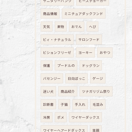
サニタリーパンツ
ビーズチョーカー
商品情報
ミニチュアダックフンド
天気
果物
おでん
へび
ビィ・ナチュラル
サロンフード
ビションフリーゼ
ヨーキー
おやつ
保護
プードルの
ドッグラン
バセンジー
日向ぼっこ
ゲージ
迷い犬
商品紹介
ツナガリヅム祭り
診断書
子猫
手入れ
毛並み
冷房
ポメ
ワイヤーダックス
ワイヤーヘアードダックス
里親