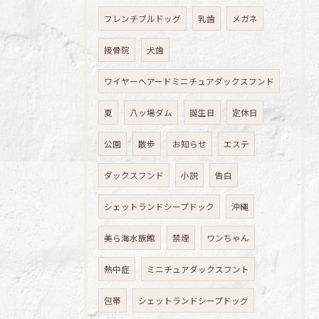
フレンチブルドッグ
乳歯
メガネ
接骨院
犬歯
ワイヤーヘアードミニチュアダックスフンド
夏
八ッ場ダム
誕生日
定休日
公園
散歩
お知らせ
エステ
ダックスフンド
小説
告白
シェットランドシープドック
沖縄
美ら海水族館
禁煙
ワンちゃん
熱中症
ミニチュアダックスフント
包帯
シェットランドシープドッグ