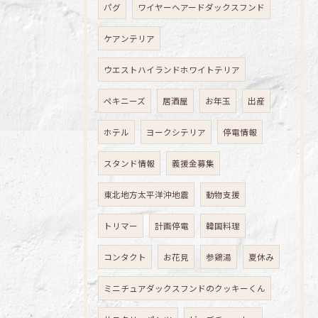
パグ
ワイヤーヘアードダックスフンド
ケアンテリア
ウエストハイランドホワイトテリア
ペキニーズ
居酒屋
お年玉
出産
ホテル
ヨークシテリア
停電情報
スタンド情報
義援金募集
東北地方太平洋沖地震
動物支援
トリマー
計画停電
韓国料理
コンタクト
お花見
参鶏湯
夏休み
ミニチュアダックスフンドのクッキーくん