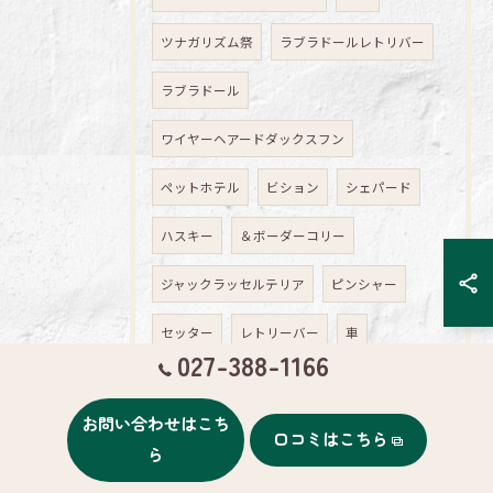
ツナガリズム祭
ラブラドールレトリバー
ラブラドール
ワイヤーヘアードダックスフン
ペットホテル
ビション
シェパード
ハスキー
＆ボーダーコリー
ジャックラッセルテリア
ピンシャー
セッター
レトリーバー
車
027-388-1166
ルームクリーニング
手術
お問い合わせはこち
ワイヤーヘアードダックスフント
口コミはこちら
ら
ジャック
シェルティ
シュナ