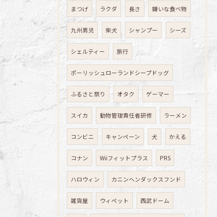
まつげ
ラクダ
長さ
嫌いな食べ物
九州男児
柴犬
シャンプー
シーズ
シェルティー
旅行
ポーリッシュローランドシープドッグ
ふるさと祭り
オタク
ゲーマー
スイカ
動物管理責任者研修
ラーメン
コンビニ
キャンペーン
犬
かえる
コナン
Wiiフィットプラス
PRS
ハロウィン
カニンヘンダックスフンド
雑貨屋
ウィペット
西武ドーム