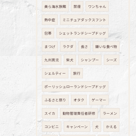
美ら海水族館
禁煙
ワンちゃん
熱中症
ミニチュアダックスフント
包帯
シェットランドシープドッグ
まつげ
ラクダ
長さ
嫌いな食べ物
九州男児
柴犬
シャンプー
シーズ
シェルティー
旅行
ポーリッシュローランドシープドッグ
ふるさと祭り
オタク
ゲーマー
スイカ
動物管理責任者研修
ラーメン
コンビニ
キャンペーン
犬
かえる