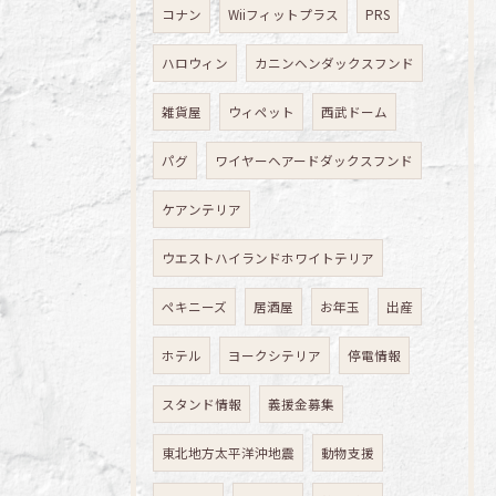
コナン
Wiiフィットプラス
PRS
ハロウィン
カニンヘンダックスフンド
雑貨屋
ウィペット
西武ドーム
パグ
ワイヤーヘアードダックスフンド
ケアンテリア
ウエストハイランドホワイトテリア
ペキニーズ
居酒屋
お年玉
出産
ホテル
ヨークシテリア
停電情報
スタンド情報
義援金募集
東北地方太平洋沖地震
動物支援