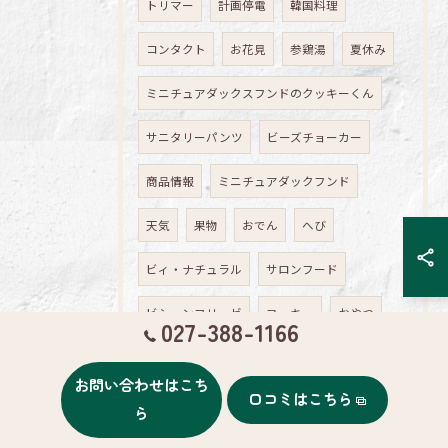
トリマー
計画停電
韓国料理
コンタクト
お花見
参鶏湯
夏休み
ミニチュアダックスフンドのクッキーくん
サニタリーパンツ
ビーズチョーカー
商品情報
ミニチュアダックフンド
天気
果物
おでん
へび
ビィ・ナチュラル
サロンフード
ビションフリーゼ
ヨーキー
おやつ
027-388-1166
保護
プードルの
ドッグラン
お問い合わせはこち
口コミはこちら
バセンジー
日向ぼっこ
ゲージ
ら
迷い犬
商品紹介
ツナガリヅム祭り