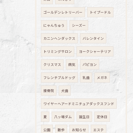
ゴールデンレトリーバー
トイプードル
にゃんちゅう
シーズー
カニンヘンダックス
バレンタイン
トリミングサロン
ヨークシャーテリア
クリスマス
病気
パピヨン
フレンチブルドッグ
乳歯
メガネ
接骨院
犬歯
ワイヤーヘアードミニチュアダックスフンド
夏
八ッ場ダム
誕生日
定休日
公園
散歩
お知らせ
エステ