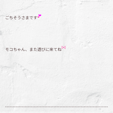
ごちそうさまです
モコちゃん、また遊びに来てね
--------------------------------------------------------------------