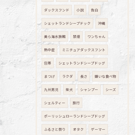
ダックスフンド
小説
告白
シェットランドシープドック
沖縄
美ら海水族館
禁煙
ワンちゃん
熱中症
ミニチュアダックスフント
包帯
シェットランドシープドッグ
まつげ
ラクダ
長さ
嫌いな食べ物
九州男児
柴犬
シャンプー
シーズ
シェルティー
旅行
ポーリッシュローランドシープドッグ
ふるさと祭り
オタク
ゲーマー