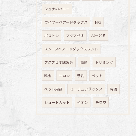
シュナのハニー
ワイヤーベアードダックス
M/x
ボストン
アクアゼオ
ぷーどる
スムースヘアードダックスフント
アクアゼオ講習会
高崎
トリミング
料金
サロン
予約
ペット
ペット用品
ミニチュアダックス
時間
ショートカット
イオン
チワワ