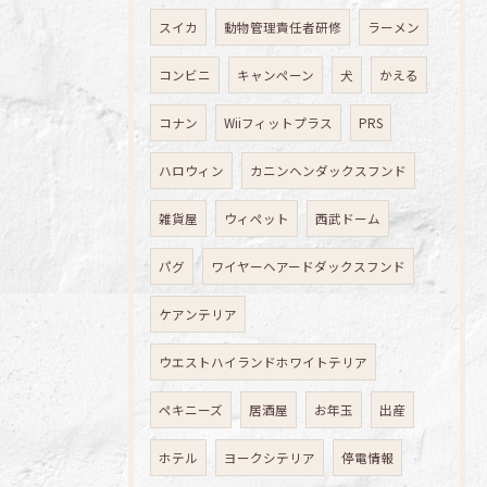
スイカ
動物管理責任者研修
ラーメン
コンビニ
キャンペーン
犬
かえる
コナン
Wiiフィットプラス
PRS
ハロウィン
カニンヘンダックスフンド
雑貨屋
ウィペット
西武ドーム
パグ
ワイヤーヘアードダックスフンド
ケアンテリア
ウエストハイランドホワイトテリア
ペキニーズ
居酒屋
お年玉
出産
ホテル
ヨークシテリア
停電情報