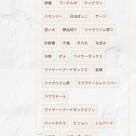
保護
プードルの
ドッグラン
バセンジー
日向ぼっこ
ゲージ
迷い犬
商品紹介
ツナガリヅム祭り
診断書
子猫
手入れ
毛並み
冷房
ポメ
ワイヤーダックス
ワイヤーヘアードダックス
里親
ツナガリズム祭
ラブラドールレトリバー
ラブラドール
ワイヤーヘアードダックスフン
ペットホテル
ビション
シェパード