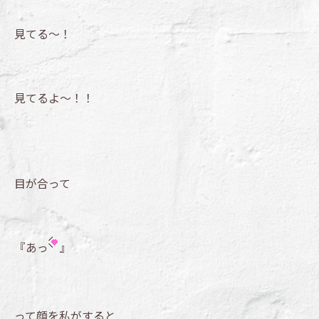
見てる～！
見てるよ～！！
目が合って
『あっ
』
って顔を私がすると