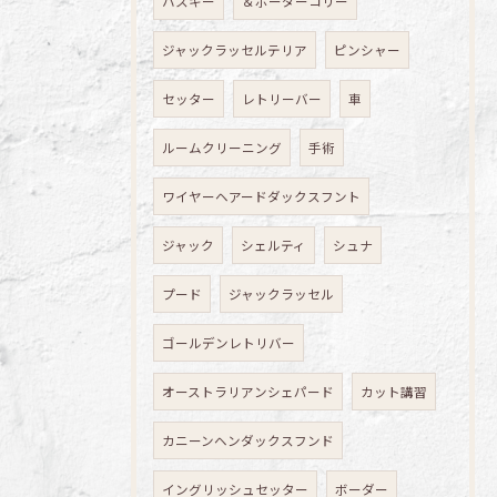
ハスキー
＆ボーダーコリー
ジャックラッセルテリア
ピンシャー
セッター
レトリーバー
車
ルームクリーニング
手術
ワイヤーヘアードダックスフント
ジャック
シェルティ
シュナ
プード
ジャックラッセル
ゴールデンレトリバー
オーストラリアンシェパード
カット講習
カニーンヘンダックスフンド
イングリッシュセッター
ボーダー