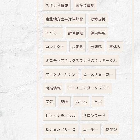
スタンド情報
義援金募集
東北地方太平洋沖地震
動物支援
トリマー
計画停電
韓国料理
コンタクト
お花見
参鶏湯
夏休み
ミニチュアダックスフンドのクッキーくん
サニタリーパンツ
ビーズチョーカー
商品情報
ミニチュアダックフンド
天気
果物
おでん
へび
ビィ・ナチュラル
サロンフード
ビションフリーゼ
ヨーキー
おやつ