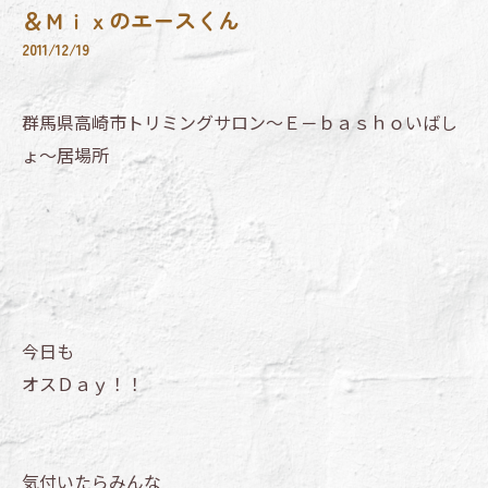
＆Ｍｉｘのエースくん
2011/12/19
群馬県高崎市トリミングサロン～Ｅ－ｂａｓｈｏいばし
ょ～居場所
今日も
オスＤａｙ！！
気付いたらみんな