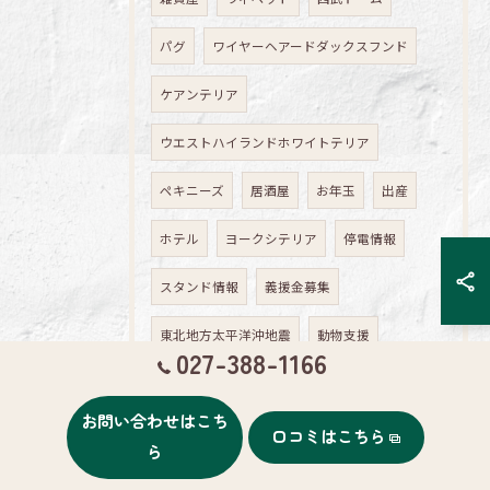
パグ
ワイヤーヘアードダックスフンド
ケアンテリア
ウエストハイランドホワイトテリア
ペキニーズ
居酒屋
お年玉
出産
ホテル
ヨークシテリア
停電情報
スタンド情報
義援金募集
東北地方太平洋沖地震
動物支援
027-388-1166
トリマー
計画停電
韓国料理
お問い合わせはこち
コンタクト
お花見
参鶏湯
夏休み
口コミはこちら
ら
ミニチュアダックスフンドのクッキーくん