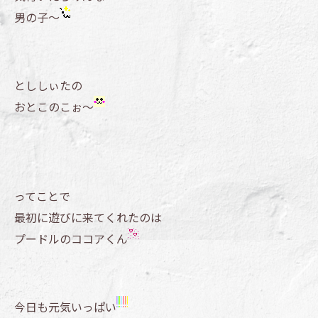
男の子～
とししぃたの
おとこのこぉ～
ってことで
最初に遊びに来てくれたのは
プードルのココアくん
今日も元気いっぱい