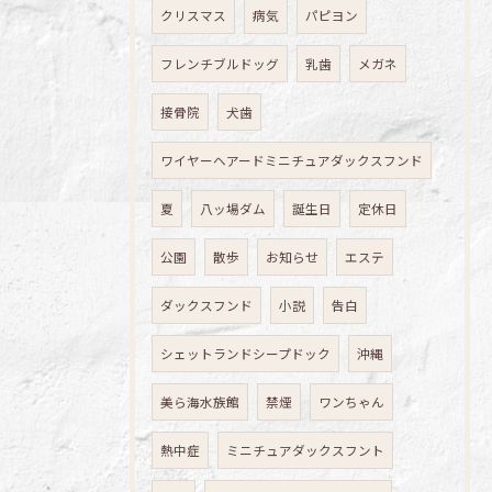
クリスマス
病気
パピヨン
フレンチブルドッグ
乳歯
メガネ
接骨院
犬歯
ワイヤーヘアードミニチュアダックスフンド
夏
八ッ場ダム
誕生日
定休日
公園
散歩
お知らせ
エステ
ダックスフンド
小説
告白
シェットランドシープドック
沖縄
美ら海水族館
禁煙
ワンちゃん
熱中症
ミニチュアダックスフント