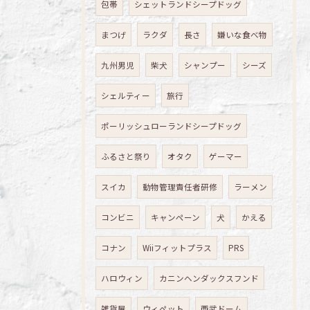
包帯
シェットランドシープドッグ
まつげ
ラクダ
長さ
嫌いな食べ物
九州男児
柴犬
シャンプー
シーズ
シェルティー
旅行
ポーリッシュローランドシープドッグ
ふるさと祭り
オタク
ゲーマー
スイカ
動物管理責任者研修
ラーメン
コンビニ
キャンペーン
犬
かえる
コナン
Wiiフィットプラス
PRS
ハロウィン
カニンヘンダックスフンド
雑貨屋
ウィペット
西武ドーム