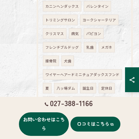
カニンヘンダックス
バレンタイン
トリミングサロン
ヨークシャーテリア
クリスマス
病気
パピヨン
フレンチブルドッグ
乳歯
メガネ
接骨院
犬歯
ワイヤーヘアードミニチュアダックスフンド
夏
八ッ場ダム
誕生日
定休日
027-388-1166
公園
散歩
お知らせ
エステ
ダックスフンド
小説
告白
お問い合わせはこち
口コミはこちら
ら
シェットランドシープドック
沖縄