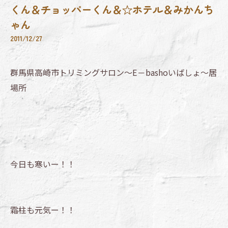
くん＆チョッパーくん＆☆ホテル＆みかんち
ゃん
2011/12/27
群馬県高崎市トリミングサロン～E－bashoいばしょ～居
場所
今日も寒いー！！
霜柱も元気ー！！