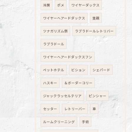
冷房
ポメ
ワイヤーダックス
ワイヤーヘアードダックス
里親
ツナガリズム祭
ラブラドールレトリバー
ラブラドール
ワイヤーヘアードダックスフン
ペットホテル
ビション
シェパード
ハスキー
＆ボーダーコリー
ジャックラッセルテリア
ピンシャー
セッター
レトリーバー
車
ルームクリーニング
手術