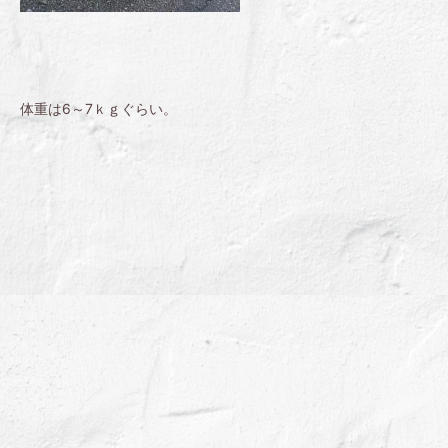
体重は6～7ｋｇぐらい。