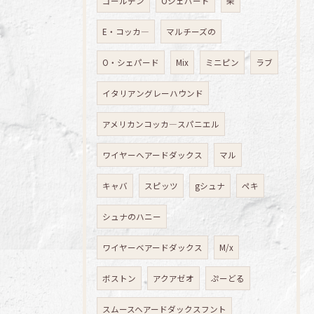
ゴールデン
Oシェパード
柴
E・コッカ―
マルチーズの
O・シェパード
Mix
ミニピン
ラブ
イタリアングレーハウンド
アメリカンコッカ―スパニエル
ワイヤーへアードダックス
マル
キャバ
スピッツ
gシュナ
ペキ
シュナのハニー
ワイヤーベアードダックス
M/x
ボストン
アクアゼオ
ぷーどる
スムースヘアードダックスフント