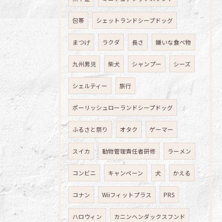
包帯
シェットランドシープドッグ
まつげ
ラクダ
長さ
嫌いな食べ物
九州男児
柴犬
シャンプー
シーズ
シェルティー
旅行
ポーリッシュローランドシープドッグ
ふるさと祭り
オタク
ゲーマー
スイカ
動物管理責任者研修
ラーメン
コンビニ
キャンペーン
犬
かえる
コナン
Wiiフィットプラス
PRS
ハロウィン
カニンヘンダックスフンド