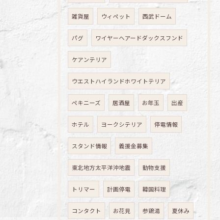
雑貨屋
ウィペット
西武ドーム
パグ
ワイヤーヘアードダックスフンド
ケアンテリア
ウエストハイランドホワイトテリア
ペキニーズ
居酒屋
お年玉
出産
ホテル
ヨークシテリア
停電情報
スタンド情報
義援金募集
東北地方太平洋沖地震
動物支援
トリマー
計画停電
韓国料理
コンタクト
お花見
参鶏湯
夏休み