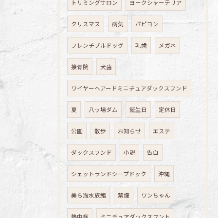
トリミングサロン
ヨークシャーテリア
クリスマス
病気
パピヨン
フレンチブルドッグ
乳歯
メガネ
接骨院
犬歯
ワイヤーヘアードミニチュアダックスフンド
夏
八ッ場ダム
誕生日
定休日
公園
散歩
お知らせ
エステ
ダックスフンド
小説
告白
シェットランドシープドック
沖縄
美ら海水族館
禁煙
ワンちゃん
熱中症
ミニチュアダックスフント