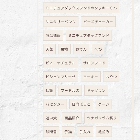
ミニチュアダックスフンドのクッキーくん
サニタリーパンツ
ビーズチョーカー
商品情報
ミニチュアダックフンド
天気
果物
おでん
へび
ビィ・ナチュラル
サロンフード
ビションフリーゼ
ヨーキー
おやつ
保護
プードルの
ドッグラン
バセンジー
日向ぼっこ
ゲージ
迷い犬
商品紹介
ツナガリヅム祭り
診断書
子猫
手入れ
毛並み