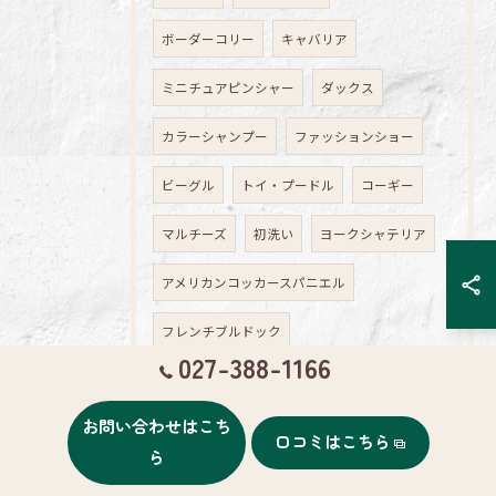
ボーダーコリー
キャバリア
ミニチュアピンシャー
ダックス
カラーシャンプー
ファッションショー
ビーグル
トイ・プードル
コーギー
マルチーズ
初洗い
ヨークシャテリア
アメリカンコッカースパニエル
フレンチブルドック
027-388-1166
ラブラドールレトリーバー
妊娠
お問い合わせはこち
ミックス
入荷情報
埼玉
口コミはこちら
ら
ミニチュアダックスフンド