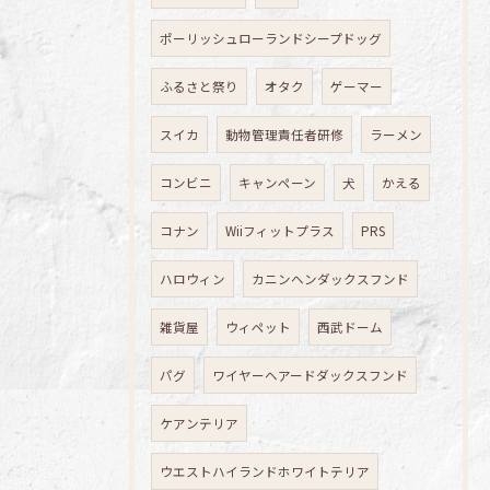
ポーリッシュローランドシープドッグ
ふるさと祭り
オタク
ゲーマー
スイカ
動物管理責任者研修
ラーメン
コンビニ
キャンペーン
犬
かえる
コナン
Wiiフィットプラス
PRS
ハロウィン
カニンヘンダックスフンド
雑貨屋
ウィペット
西武ドーム
パグ
ワイヤーヘアードダックスフンド
ケアンテリア
ウエストハイランドホワイトテリア