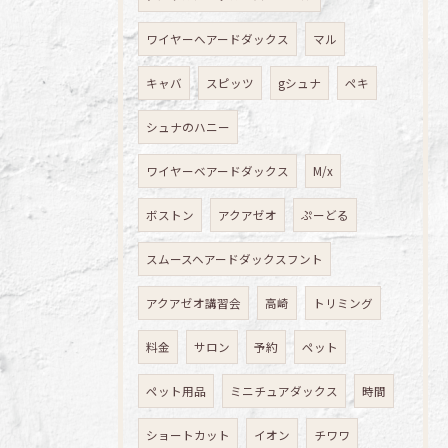
ワイヤーへアードダックス
マル
キャバ
スピッツ
gシュナ
ペキ
シュナのハニー
ワイヤーベアードダックス
M/x
ボストン
アクアゼオ
ぷーどる
スムースヘアードダックスフント
アクアゼオ講習会
高崎
トリミング
料金
サロン
予約
ペット
ペット用品
ミニチュアダックス
時間
ショートカット
イオン
チワワ