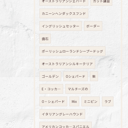
オーストラリアンシェパード
カット講習
カニーンヘンダックスフンド
イングリッシュセッター
ボーダー
歯石
ポーリッシュローランドシープードッグ
オーストラリアンシルキーテリア
ゴールデン
Oシェパード
柴
E・コッカ―
マルチーズの
O・シェパード
Mix
ミニピン
ラブ
イタリアングレーハウンド
アメリカンコッカ―スパニエル