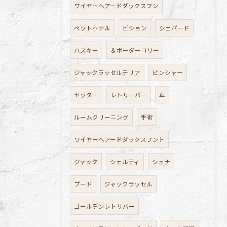
ワイヤーヘアードダックスフン
ペットホテル
ビション
シェパード
ハスキー
＆ボーダーコリー
ジャックラッセルテリア
ピンシャー
セッター
レトリーバー
車
ルームクリーニング
手術
ワイヤーヘアードダックスフント
ジャック
シェルティ
シュナ
プード
ジャックラッセル
ゴールデンレトリバー