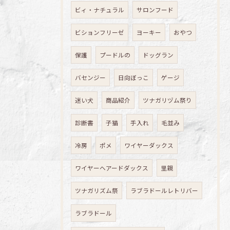
ビィ・ナチュラル
サロンフード
ビションフリーゼ
ヨーキー
おやつ
保護
プードルの
ドッグラン
バセンジー
日向ぼっこ
ゲージ
迷い犬
商品紹介
ツナガリヅム祭り
診断書
子猫
手入れ
毛並み
冷房
ポメ
ワイヤーダックス
ワイヤーヘアードダックス
里親
ツナガリズム祭
ラブラドールレトリバー
ラブラドール