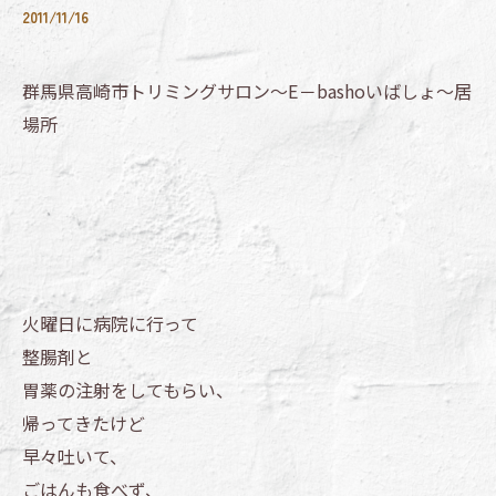
2011/11/16
群馬県高崎市トリミングサロン～E－bashoいばしょ～居
場所
火曜日に病院に行って
整腸剤と
胃薬の注射をしてもらい、
帰ってきたけど
早々吐いて、
ごはんも食べず、