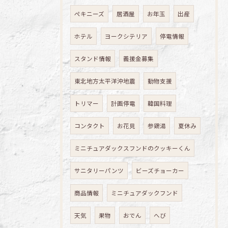
ペキニーズ
居酒屋
お年玉
出産
ホテル
ヨークシテリア
停電情報
スタンド情報
義援金募集
東北地方太平洋沖地震
動物支援
トリマー
計画停電
韓国料理
コンタクト
お花見
参鶏湯
夏休み
ミニチュアダックスフンドのクッキーくん
サニタリーパンツ
ビーズチョーカー
商品情報
ミニチュアダックフンド
天気
果物
おでん
へび