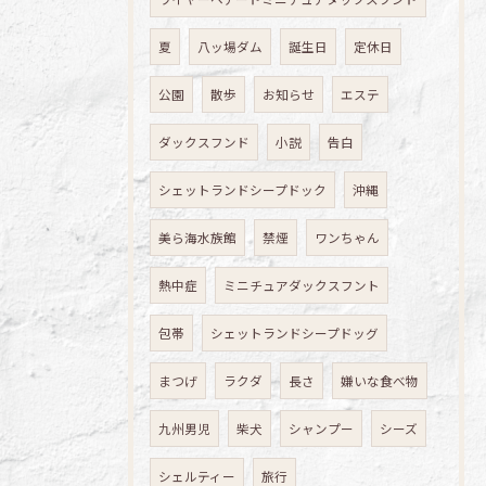
夏
八ッ場ダム
誕生日
定休日
公園
散歩
お知らせ
エステ
ダックスフンド
小説
告白
シェットランドシープドック
沖縄
美ら海水族館
禁煙
ワンちゃん
熱中症
ミニチュアダックスフント
包帯
シェットランドシープドッグ
まつげ
ラクダ
長さ
嫌いな食べ物
九州男児
柴犬
シャンプー
シーズ
シェルティー
旅行