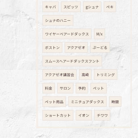
キャバ
スピッツ
gシュナ
ペキ
シュナのハニー
ワイヤーベアードダックス
M/x
ボストン
アクアゼオ
ぷーどる
スムースヘアードダックスフント
アクアゼオ講習会
高崎
トリミング
料金
サロン
予約
ペット
ペット用品
ミニチュアダックス
時間
ショートカット
イオン
チワワ