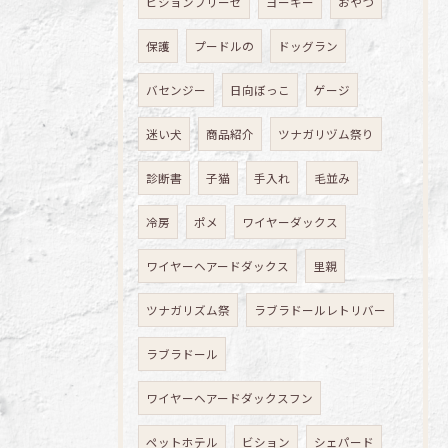
ビションフリーゼ
ヨーキー
おやつ
保護
プードルの
ドッグラン
バセンジー
日向ぼっこ
ゲージ
迷い犬
商品紹介
ツナガリヅム祭り
診断書
子猫
手入れ
毛並み
冷房
ポメ
ワイヤーダックス
ワイヤーヘアードダックス
里親
ツナガリズム祭
ラブラドールレトリバー
ラブラドール
ワイヤーヘアードダックスフン
ペットホテル
ビション
シェパード