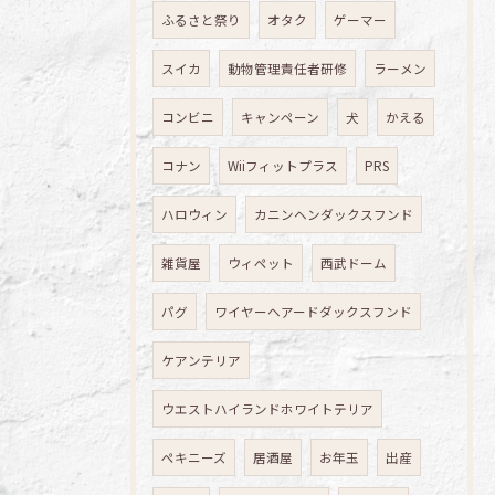
ふるさと祭り
オタク
ゲーマー
スイカ
動物管理責任者研修
ラーメン
コンビニ
キャンペーン
犬
かえる
コナン
Wiiフィットプラス
PRS
ハロウィン
カニンヘンダックスフンド
雑貨屋
ウィペット
西武ドーム
パグ
ワイヤーヘアードダックスフンド
ケアンテリア
ウエストハイランドホワイトテリア
ペキニーズ
居酒屋
お年玉
出産