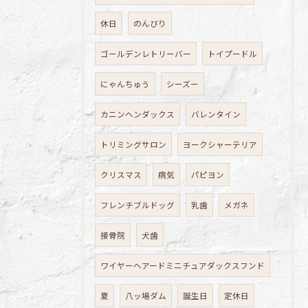
休日
のんびり
ゴールデンレトリーバー
トイプードル
にゃんちゅう
シーズー
カニンヘンダックス
バレンタイン
トリミングサロン
ヨークシャーテリア
クリスマス
病気
パピヨン
フレンチブルドッグ
乳歯
メガネ
接骨院
犬歯
ワイヤーヘアードミニチュアダックスフンド
夏
八ッ場ダム
誕生日
定休日