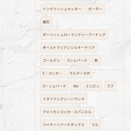
イングリッシュセッター
ボーダー
歯石
ポーリッシュローランドシープードッグ
オーストラリアンシルキーテリア
ゴールデン
Oシェパード
柴
E・コッカ―
マルチーズの
O・シェパード
Mix
ミニピン
ラブ
イタリアングレーハウンド
アメリカンコッカ―スパニエル
ワイヤーへアードダックス
マル