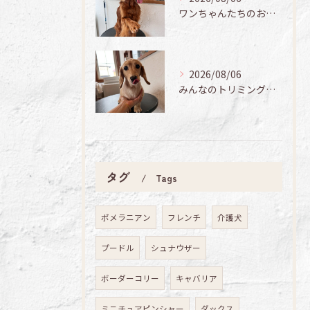
ワンちゃんたちのお手入れ日記🐶✨
2026/08/06
みんなのトリミング日記🌟
タグ
Tags
ポメラニアン
フレンチ
介護犬
プードル
シュナウザー
ボーダーコリー
キャバリア
ミニチュアピンシャー
ダックス