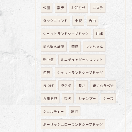
公園
散歩
お知らせ
エステ
ダックスフンド
小説
告白
シェットランドシープドック
沖縄
美ら海水族館
禁煙
ワンちゃん
熱中症
ミニチュアダックスフント
包帯
シェットランドシープドッグ
まつげ
ラクダ
長さ
嫌いな食べ物
九州男児
柴犬
シャンプー
シーズ
シェルティー
旅行
ポーリッシュローランドシープドッグ