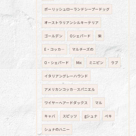
ポーリッシュローランドシープードッグ
オーストラリアンシルキーテリア
ゴールデン
Oシェパード
柴
E・コッカ―
マルチーズの
O・シェパード
Mix
ミニピン
ラブ
イタリアングレーハウンド
アメリカンコッカ―スパニエル
ワイヤーへアードダックス
マル
キャバ
スピッツ
gシュナ
ペキ
シュナのハニー