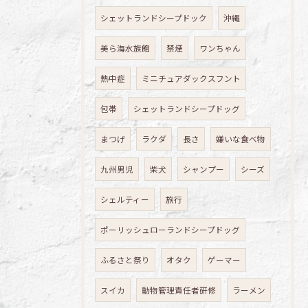
シェットランドシープドック
沖縄
美ら海水族館
禁煙
ワンちゃん
熱中症
ミニチュアダックスフント
包帯
シェットランドシープドッグ
まつげ
ラクダ
長さ
嫌いな食べ物
九州男児
柴犬
シャンプー
シーズ
シェルティー
旅行
ポーリッシュローランドシープドッグ
ふるさと祭り
オタク
ゲーマー
スイカ
動物管理責任者研修
ラーメン