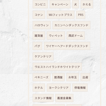
コンビニ
キャンペーン
犬
かえる
コナン
Wiiフィットプラス
PRS
ハロウィン
カニンヘンダックスフンド
雑貨屋
ウィペット
西武ドーム
パグ
ワイヤーヘアードダックスフンド
ケアンテリア
ウエストハイランドホワイトテリア
ペキニーズ
居酒屋
お年玉
出産
ホテル
ヨークシテリア
停電情報
スタンド情報
義援金募集