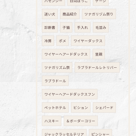
バセンジー
日向ぼっこ
ゲージ
迷い犬
商品紹介
ツナガリヅム祭り
診断書
子猫
手入れ
毛並み
冷房
ポメ
ワイヤーダックス
ワイヤーヘアードダックス
里親
ツナガリズム祭
ラブラドールレトリバー
ラブラドール
ワイヤーヘアードダックスフン
ペットホテル
ビション
シェパード
ハスキー
＆ボーダーコリー
ジャックラッセルテリア
ピンシャー