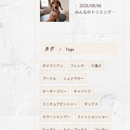
2026/08/06
みんなのトリミング日記🌟
タグ
Tags
ポメラニアン
フレンチ
介護犬
プードル
シュナウザー
ボーダーコリー
キャバリア
ミニチュアピンシャー
ダックス
カラーシャンプー
ファッションショー
ビーグル
トイ・プードル
コーギー