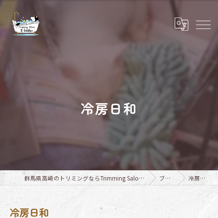
冷房日和
群馬県高崎のトリミングならTrimming Salon E-basho
ブログ
冷房日和
冷房日和