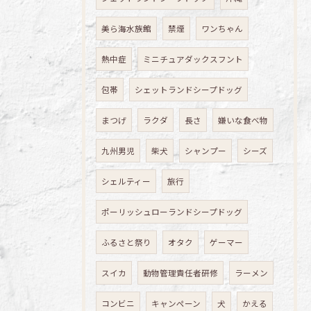
美ら海水族館
禁煙
ワンちゃん
熱中症
ミニチュアダックスフント
包帯
シェットランドシープドッグ
まつげ
ラクダ
長さ
嫌いな食べ物
九州男児
柴犬
シャンプー
シーズ
シェルティー
旅行
ポーリッシュローランドシープドッグ
ふるさと祭り
オタク
ゲーマー
スイカ
動物管理責任者研修
ラーメン
コンビニ
キャンペーン
犬
かえる