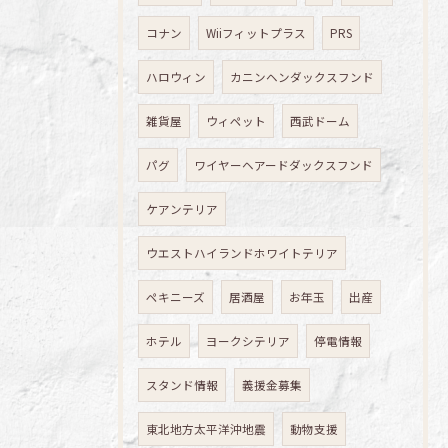
コナン
Wiiフィットプラス
PRS
ハロウィン
カニンヘンダックスフンド
雑貨屋
ウィペット
西武ドーム
パグ
ワイヤーヘアードダックスフンド
ケアンテリア
ウエストハイランドホワイトテリア
ペキニーズ
居酒屋
お年玉
出産
ホテル
ヨークシテリア
停電情報
スタンド情報
義援金募集
東北地方太平洋沖地震
動物支援