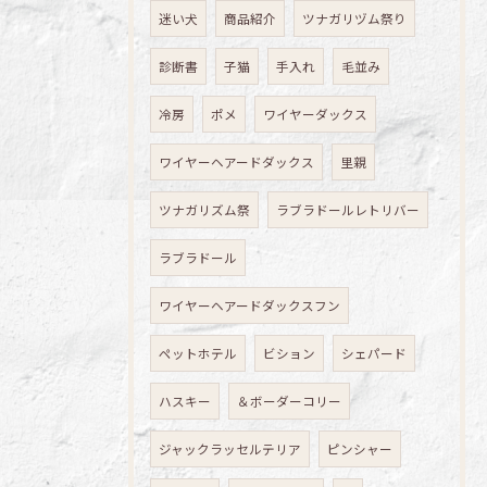
迷い犬
商品紹介
ツナガリヅム祭り
診断書
子猫
手入れ
毛並み
冷房
ポメ
ワイヤーダックス
ワイヤーヘアードダックス
里親
ツナガリズム祭
ラブラドールレトリバー
ラブラドール
ワイヤーヘアードダックスフン
ペットホテル
ビション
シェパード
ハスキー
＆ボーダーコリー
ジャックラッセルテリア
ピンシャー