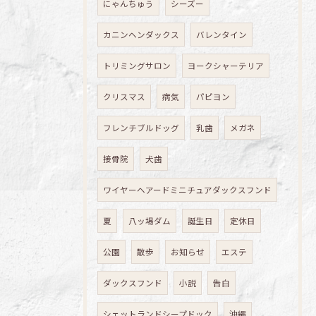
にゃんちゅう
シーズー
カニンヘンダックス
バレンタイン
トリミングサロン
ヨークシャーテリア
クリスマス
病気
パピヨン
フレンチブルドッグ
乳歯
メガネ
接骨院
犬歯
ワイヤーヘアードミニチュアダックスフンド
夏
八ッ場ダム
誕生日
定休日
公園
散歩
お知らせ
エステ
ダックスフンド
小説
告白
シェットランドシープドック
沖縄