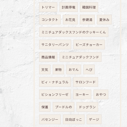
トリマー
計画停電
韓国料理
コンタクト
お花見
参鶏湯
夏休み
ミニチュアダックスフンドのクッキーくん
サニタリーパンツ
ビーズチョーカー
商品情報
ミニチュアダックフンド
天気
果物
おでん
へび
ビィ・ナチュラル
サロンフード
ビションフリーゼ
ヨーキー
おやつ
保護
プードルの
ドッグラン
バセンジー
日向ぼっこ
ゲージ