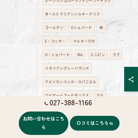
ポーリッシュローランドシープードッグ
オーストラリアンシルキーテリア
ゴールデン
Oシェパード
柴
E・コッカ―
マルチーズの
O・シェパード
Mix
ミニピン
ラブ
イタリアングレーハウンド
アメリカンコッカ―スパニエル
ワイヤーへアードダックス
マル
027-388-1166
キャバ
スピッツ
gシュナ
ペキ
お問い合わせはこち
口コミはこちら
シュナのハニー
ら
ワイヤーベアードダックス
M/x