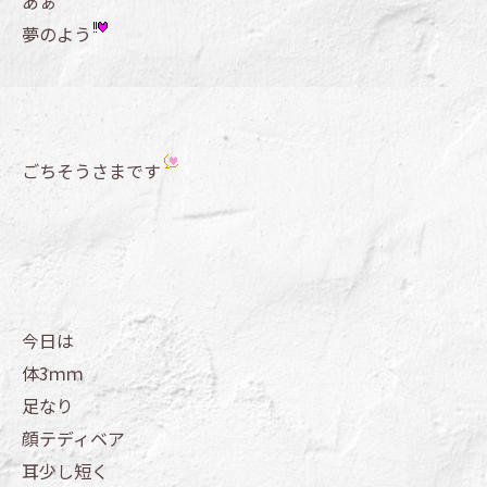
あぁ
夢のよう
ごちそうさまです
今日は
体3ｍｍ
足なり
顔テディベア
耳少し短く