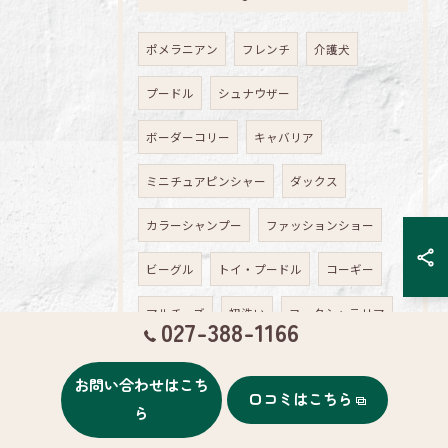
ポメラニアン
フレンチ
介護犬
プードル
シュナウザー
ボーダーコリー
キャバリア
ミニチュアピンシャー
ダックス
カラーシャンプー
ファッションショー
ビーグル
トイ・プードル
コーギー
マルチーズ
初洗い
ヨークシャテリア
027-388-1166
アメリカンコッカースパニエル
お問い合わせはこち
口コミはこちら
フレンチブルドック
ら
ラブラドールレトリーバー
妊娠