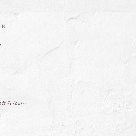
ＯＫ
い
わからない…