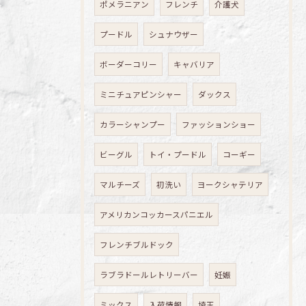
ポメラニアン
フレンチ
介護犬
プードル
シュナウザー
ボーダーコリー
キャバリア
ミニチュアピンシャー
ダックス
カラーシャンプー
ファッションショー
ビーグル
トイ・プードル
コーギー
マルチーズ
初洗い
ヨークシャテリア
アメリカンコッカースパニエル
フレンチブルドック
ラブラドールレトリーバー
妊娠
ミックス
入荷情報
埼玉