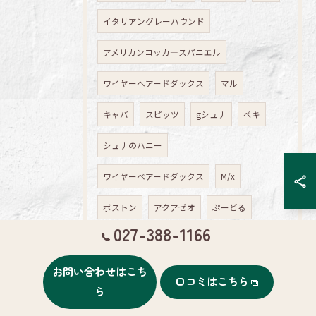
イタリアングレーハウンド
アメリカンコッカ―スパニエル
ワイヤーへアードダックス
マル
キャバ
スピッツ
gシュナ
ペキ
シュナのハニー
ワイヤーベアードダックス
M/x
ボストン
アクアゼオ
ぷーどる
027-388-1166
スムースヘアードダックスフント
お問い合わせはこち
アクアゼオ講習会
高崎
トリミング
口コミはこちら
ら
料金
サロン
予約
ペット