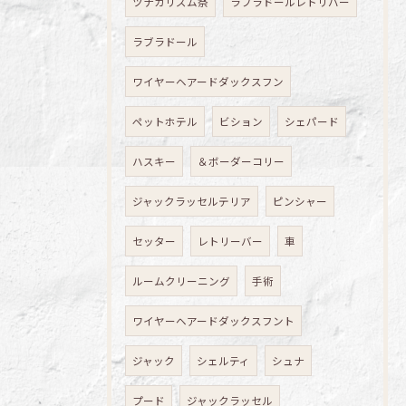
ツナガリズム祭
ラブラドールレトリバー
ラブラドール
ワイヤーヘアードダックスフン
ペットホテル
ビション
シェパード
ハスキー
＆ボーダーコリー
ジャックラッセルテリア
ピンシャー
セッター
レトリーバー
車
ルームクリーニング
手術
ワイヤーヘアードダックスフント
ジャック
シェルティ
シュナ
プード
ジャックラッセル