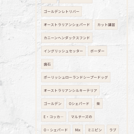
ゴールデンレトリバー
オーストラリアンシェパード
カット講習
カニーンヘンダックスフンド
イングリッシュセッター
ボーダー
歯石
ポーリッシュローランドシープードッグ
オーストラリアンシルキーテリア
ゴールデン
Oシェパード
柴
E・コッカ―
マルチーズの
O・シェパード
Mix
ミニピン
ラブ