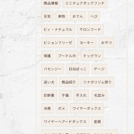
商品情報
ミニチュアダックフンド
天気
果物
おでん
へび
ビィ・ナチュラル
サロンフード
ビションフリーゼ
ヨーキー
おやつ
保護
プードルの
ドッグラン
バセンジー
日向ぼっこ
ゲージ
迷い犬
商品紹介
ツナガリヅム祭り
診断書
子猫
手入れ
毛並み
冷房
ポメ
ワイヤーダックス
ワイヤーヘアードダックス
里親