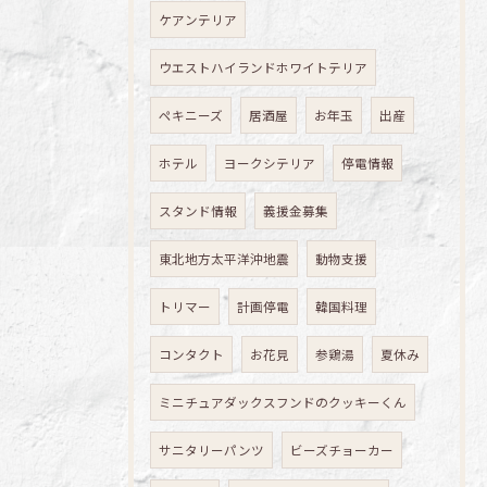
ケアンテリア
ウエストハイランドホワイトテリア
ペキニーズ
居酒屋
お年玉
出産
ホテル
ヨークシテリア
停電情報
スタンド情報
義援金募集
東北地方太平洋沖地震
動物支援
トリマー
計画停電
韓国料理
コンタクト
お花見
参鶏湯
夏休み
ミニチュアダックスフンドのクッキーくん
サニタリーパンツ
ビーズチョーカー