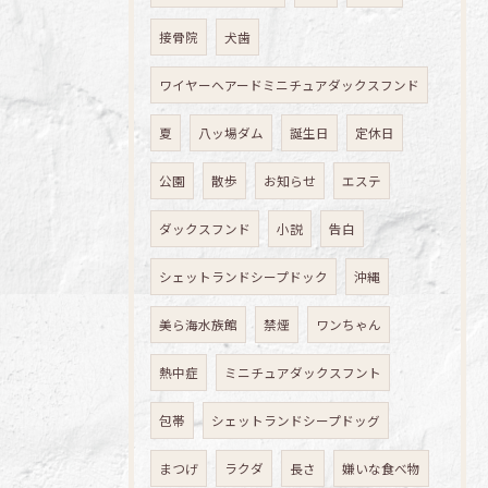
接骨院
犬歯
ワイヤーヘアードミニチュアダックスフンド
夏
八ッ場ダム
誕生日
定休日
公園
散歩
お知らせ
エステ
ダックスフンド
小説
告白
シェットランドシープドック
沖縄
美ら海水族館
禁煙
ワンちゃん
熱中症
ミニチュアダックスフント
包帯
シェットランドシープドッグ
まつげ
ラクダ
長さ
嫌いな食べ物