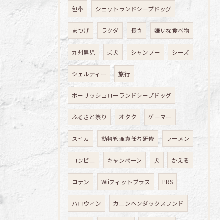
包帯
シェットランドシープドッグ
まつげ
ラクダ
長さ
嫌いな食べ物
九州男児
柴犬
シャンプー
シーズ
シェルティー
旅行
ポーリッシュローランドシープドッグ
ふるさと祭り
オタク
ゲーマー
スイカ
動物管理責任者研修
ラーメン
コンビニ
キャンペーン
犬
かえる
コナン
Wiiフィットプラス
PRS
ハロウィン
カニンヘンダックスフンド