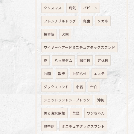
クリスマス
病気
パピヨン
フレンチブルドッグ
乳歯
メガネ
接骨院
犬歯
ワイヤーヘアードミニチュアダックスフンド
夏
八ッ場ダム
誕生日
定休日
公園
散歩
お知らせ
エステ
ダックスフンド
小説
告白
シェットランドシープドック
沖縄
美ら海水族館
禁煙
ワンちゃん
熱中症
ミニチュアダックスフント