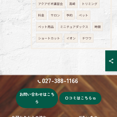
アクアゼオ講習会
高崎
トリミング
料金
サロン
予約
ペット
ペット用品
ミニチュアダックス
時間
ショートカット
イオン
チワワ
027-388-1166
お問い合わせはこち
口コミはこちら
ら