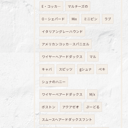
E・コッカ―
マルチーズの
O・シェパード
Mix
ミニピン
ラブ
イタリアングレーハウンド
アメリカンコッカ―スパニエル
ワイヤーへアードダックス
マル
キャバ
スピッツ
gシュナ
ペキ
シュナのハニー
ワイヤーベアードダックス
M/x
ボストン
アクアゼオ
ぷーどる
スムースヘアードダックスフント