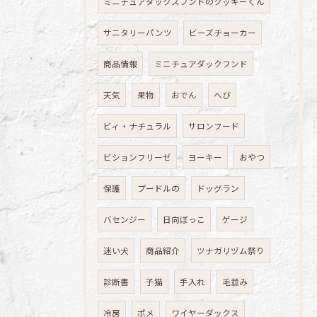
ミニチュアダックスフンドのクッキーくん
サニタリーパンツ
ビーズチョーカー
商品情報
ミニチュアダックフンド
天気
果物
おでん
へび
ビィ・ナチュラル
サロンフード
ビションフリーゼ
ヨーキー
おやつ
保護
プードルの
ドッグラン
バセンジー
日向ぼっこ
ゲージ
迷い犬
商品紹介
ツナガリヅム祭り
診断書
子猫
手入れ
毛並み
冷房
ポメ
ワイヤーダックス