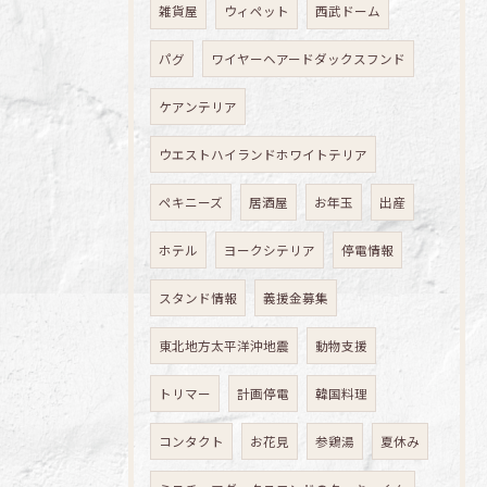
雑貨屋
ウィペット
西武ドーム
パグ
ワイヤーヘアードダックスフンド
ケアンテリア
ウエストハイランドホワイトテリア
ペキニーズ
居酒屋
お年玉
出産
ホテル
ヨークシテリア
停電情報
スタンド情報
義援金募集
東北地方太平洋沖地震
動物支援
トリマー
計画停電
韓国料理
コンタクト
お花見
参鶏湯
夏休み