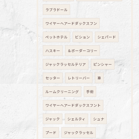
ラブラドール
ワイヤーヘアードダックスフン
ペットホテル
ビション
シェパード
ハスキー
＆ボーダーコリー
ジャックラッセルテリア
ピンシャー
セッター
レトリーバー
車
ルームクリーニング
手術
ワイヤーヘアードダックスフント
ジャック
シェルティ
シュナ
プード
ジャックラッセル