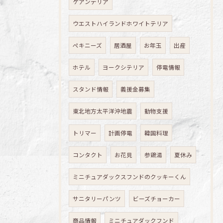
ケアンテリア
ウエストハイランドホワイトテリア
ペキニーズ
居酒屋
お年玉
出産
ホテル
ヨークシテリア
停電情報
スタンド情報
義援金募集
東北地方太平洋沖地震
動物支援
トリマー
計画停電
韓国料理
コンタクト
お花見
参鶏湯
夏休み
ミニチュアダックスフンドのクッキーくん
サニタリーパンツ
ビーズチョーカー
商品情報
ミニチュアダックフンド