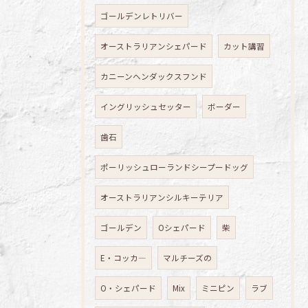
ゴールデンレトリバー
オーストラリアンシェパード
カット講習
カニーンヘンダックスフンド
イングリッシュセッター
ボーダー
歯石
ポーリッシュローランドシープードッグ
オーストラリアンシルキーテリア
ゴールデン
Oシェパード
柴
E・コッカ―
マルチーズの
O・シェパード
Mix
ミニピン
ラブ