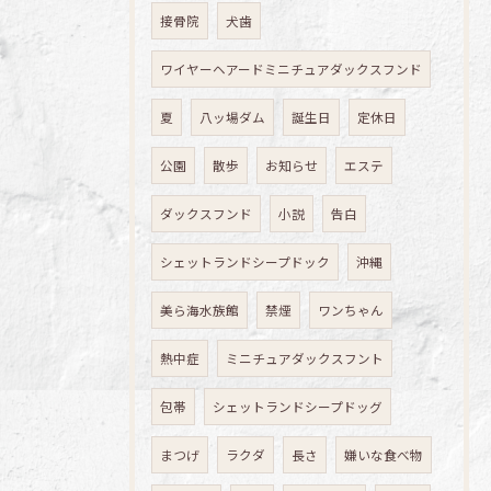
接骨院
犬歯
ワイヤーヘアードミニチュアダックスフンド
夏
八ッ場ダム
誕生日
定休日
公園
散歩
お知らせ
エステ
ダックスフンド
小説
告白
シェットランドシープドック
沖縄
美ら海水族館
禁煙
ワンちゃん
熱中症
ミニチュアダックスフント
包帯
シェットランドシープドッグ
まつげ
ラクダ
長さ
嫌いな食べ物