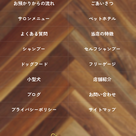
お預かりからの流れ
ごあいさつ
サロンメニュー
ペットホテル
よくある質問
当店の特徴
シャンプー
セルフシャンプー
ドッグフード
フリーゲージ
小型犬
店舗紹介
ブログ
お問い合わせ
プライバシーポリシー
サイトマップ