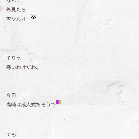
なんて
外見たら
雪やんけー
そりゃ
寒いわけだわ。
今日
高崎は成人式だそうで
でも