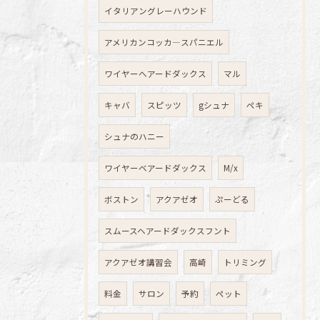
イタリアングレーハウンド
アメリカンコッカ―スパニエル
ワイヤーへアードダックス
マル
キャバ
スピッツ
gシュナ
ペキ
シュナのハニー
ワイヤーベアードダックス
M/x
ボストン
アクアゼオ
ぷーどる
スムースヘアードダックスフント
アクアゼオ講習会
高崎
トリミング
料金
サロン
予約
ペット