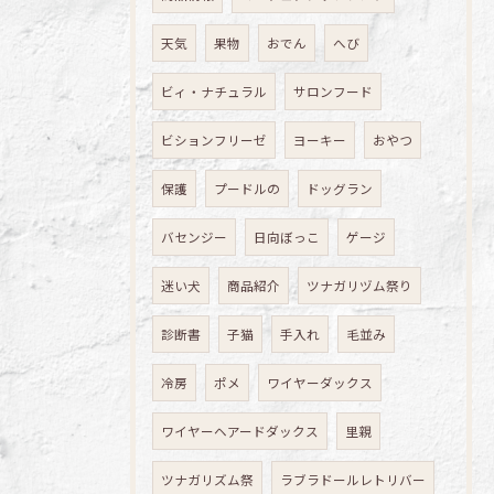
天気
果物
おでん
へび
ビィ・ナチュラル
サロンフード
ビションフリーゼ
ヨーキー
おやつ
保護
プードルの
ドッグラン
バセンジー
日向ぼっこ
ゲージ
迷い犬
商品紹介
ツナガリヅム祭り
診断書
子猫
手入れ
毛並み
冷房
ポメ
ワイヤーダックス
ワイヤーヘアードダックス
里親
ツナガリズム祭
ラブラドールレトリバー